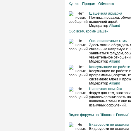
Куплю - Продам - Обменяю
Шашечная ярмарка
Покупка, продажа, обмен 
шашечной игрой.
Модератор
Alkand
Обо всем, кроме шашек
Околошашечные темы
Здесь можно обсуждать 
связанные напрямую с ш
заниматься флудом, соб
уважительное отношение
Модератор
Alkand
Консультации по работе
Косультации по работе 
программами, софтом, к
системного блока и проче
Модератор
Alkand
Шашечная помойка
Форум для тем, в которы
удалось организовать н
шашечные темы и они не
взаимных оскоблений.
Видео форумы на "Шашки в России"
Видеоуроки по шашкам
Видеоуроки по шашкам