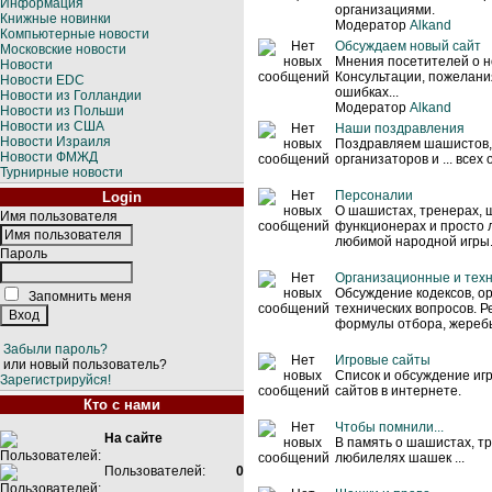
Информация
организациями.
Книжные новинки
Модератор
Alkand
Компьютерные новости
Обсуждаем новый сайт
Московские новости
Мнения посетителей о н
Новости
Консультации, пожелани
Новости EDC
ошибках...
Новости из Голландии
Модератор
Alkand
Новости из Польши
Новости из США
Наши поздравления
Новости Израиля
Поздравляем шашистов,
Новости ФМЖД
организаторов и ... всех
Турнирные новости
Персоналии
Login
О шашистах, тренерах,
Имя пользователя
функционерах и просто
любимой народной игры
Пароль
Организационные и тех
Обсуждение кодексов, о
Запомнить меня
технических вопросов. Р
формулы отбора, жеребье
Забыли пароль?
Игровые сайты
или новый пользователь?
Список и обсуждение и
Зарегистрируйся!
сайтов в интернете.
Кто с нами
Чтобы помнили...
На сайте
В память о шашистах, т
любилелях шашек ...
Пользователей:
0