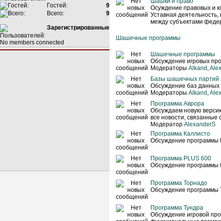
Шашки и право
Гостей:
9
Осуждение правовых и ю
Всего:
9
Уставная деятельность,
между субъектами феде
Зарегистрированные
Шашечные программы
No members connected
Шашечные программы
Обсуждение игровых про
Модераторы
Alkand
,
Ale
Базы шашечных партий
Обсуждение баз данных
Модераторы
Alkand
,
Ale
Программа Аврора
Обсуждаем новую верси
все новости, связанные 
Модератор
AlexanderS
Программа Каллисто
Обсуждение программы 
Программа PLUS 600
Обсуждение программы 
Программа Торнадо
Обсуждение программы 
Программа Тундра
Обсуждение игровой про