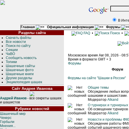
В Инт
Главная
Официальная информация
Форумы
Разделы сайта
FAQ
•
Поиск
•
Скачать файлы
Все новости
Поиск по сайту
Секции
ЧаВО
Московское время Авг 08, 2026 - 08:
Сообщить новость
Время в формате GMT + 3
Топики
Форумы
Шашечные сайты
Форум
Шашечные фото
Шашечные книги
Другие разделы
Форумы на сайте "Шашки в России"
Энциклопедия шашек
Общие темы
Сайт Андрея Иванова
Обсуждение любых вопро
шашками и шашистами.
Андрей Иванов
- все секреты шашек
Модератор
Alkand
и шашистов
О турнирах и турнирных
Рубрики новостей
Об освещении турниров 
Модератор
Alkand
Шашечный мир
Чекерс
Новости и проблемы Ф
Горбыли
Обсуждение работы ФМ
Мнения...
событий шашечного мира