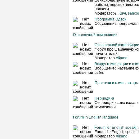
функциональные возмож
работы, перспективы раз
новости.
Модераторы
Kavr
,
sanco
Программа Эдэон
Обсуждение программы 
О шашечной композиции
О шашечной композици
Форум про шашечную ко
почитателей
Модератор
Alkand
Вокруг композиции и ко
Вообщем-то название фо
себя.
Практики и композиторы
Периодика
О периодических издан
композиции
Forum in English language
Forum for English speaking
Forum for English speaking
Модератор
Alkand