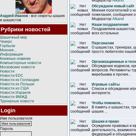
Модератор
Alkand
Обсуждаем новый сайт
Мнения посетителей о но
пожелания, сообщения об
Андрей Иванов
- все секреты шашек
Модератор
Alkand
и шашистов
Наши поздравления
Рубрики новостей
Поздравляем шашистов, т
всех остальных
Шашечный мир
Чекерс
Персоналии
Горбыли
О шашистах, тренерах, 
Мнения...
просто любителях нашей
Информация
Книжные новинки
Организационные и тех
Компьютерные новости
Обсуждение кодексов, ор
Московские новости
вопросов. Регламенты ту
Новости
жеребьевка и прочее...
Новости EDC
Новости из Голландии
Новости из Польши
Игровые сайты
Новости из США
Список и обсуждение иг
Новости Израиля
интернете.
Новости ФМЖД
Турнирные новости
Чтобы помнили...
В память о шашистах, т
Login
шашек ...
Имя пользователя
Шашки и право
Осуждение правовых и ю
Пароль
деятельность, взаимоот
федераций и объединен