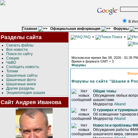
В Ин
Главная
Официальная информация
Форумы
Разделы сайта
FAQ
•
Поиск
•
Скачать файлы
Все новости
Поиск по сайту
Московское время Авг 08, 2026 - 01:35 P
Секции
Время в формате GMT + 3
ЧаВО
Форумы
Сообщить новость
Топики
Фору
Шашечные сайты
Шашечные фото
Форумы на сайте "Шашки в Ро
Шашечные книги
Другие разделы
Общие темы
Энциклопедия шашек
Обсуждение любых вопро
шашистами.
Сайт Андрея Иванова
Модератор
Alkand
О турнирах и турнирных
Об освещении турниров 
Модератор
Alkand
Новости и проблемы 
Обсуждение работы ФМЖ
шашечного мира, связанн