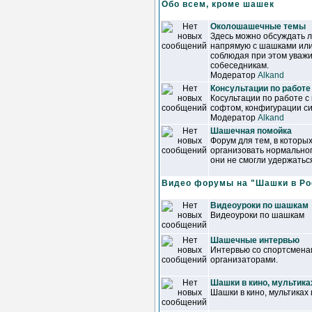
Обо всем, кроме шашек
Околошашечные темы
Здесь можно обсуждать 
напрямую с шашками или
соблюдая при этом уваж
собеседникам.
Модератор
Alkand
Консультации по работе
Косультации по работе с
софтом, конфигурации сис
Модератор
Alkand
Шашечная помойка
Форум для тем, в которы
организовать нормально
они не смогли удержатьс
Видео форумы на "Шашки в Ро
Видеоуроки по шашкам
Видеоуроки по шашкам
Шашечные интервью
Интервью со спортсменам
организаторами.
Шашки в кино, мультика
Шашки в кино, мультиках