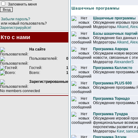
Запомнить меня
Шашечные программы
Шашечные программы
Забыли пароль?
Обсуждение игровых прог
или новый пользователь?
Модераторы
Alkand
,
Alex
Зарегистрируйся!
Базы шашечных партий
Кто с нами
Обсуждение баз данных
Модераторы
Alkand
,
Alex
Программа Аврора
На сайте
Обсуждаем новую версию
новости, связанные с эт
Пользователей:
0
Модератор
AlexanderS
Гостей:
1
Программа Каллисто
Обсуждение программы 
Всего:
1
Зарегистрированные
Программа PLUS 600
Обсуждение программы 
No members connected
Программа Торнадо
Обсуждение программы 
Программа Тундра
Обсуждение игровой про
функциональные возможн
перспективы развития и 
Модераторы
Kavr
,
sancod
Программа Эдэон