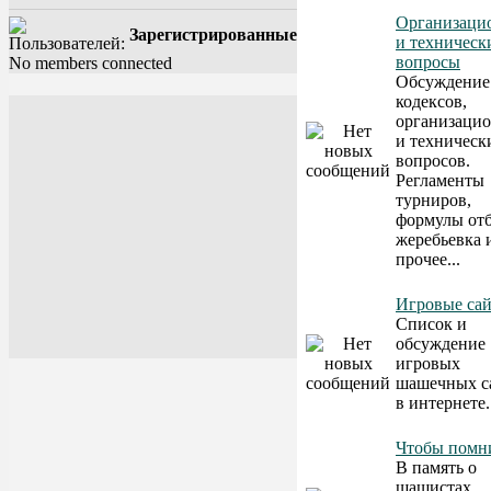
Организаци
Зарегистрированные
и техническ
вопросы
No members connected
Обсуждение
кодексов,
организаци
и техническ
вопросов.
Регламенты
турниров,
формулы отб
жеребьевка 
прочее...
Игровые са
Список и
обсуждение
игровых
шашечных с
в интернете.
Чтобы помни
В память о
шашистах,