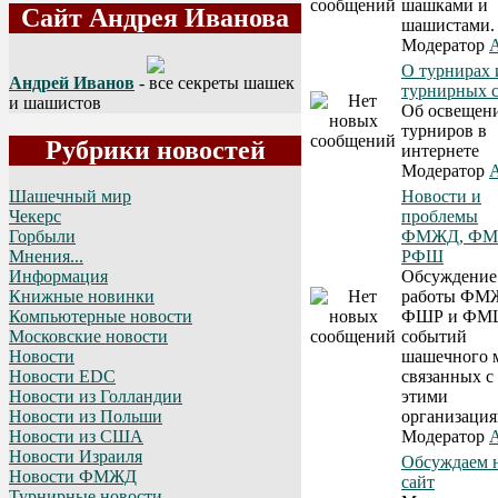
шашками и
Сайт Андрея Иванова
шашистами.
Модератор
A
О турнирах 
Андрей Иванов
- все секреты шашек
турнирных с
и шашистов
Об освещен
турниров в
Рубрики новостей
интернете
Модератор
A
Новости и
Шашечный мир
проблемы
Чекерс
ФМЖД, ФМ
Горбыли
РФШ
Мнения...
Обсуждение
Информация
работы ФМ
Книжные новинки
ФШР и ФМ
Компьютерные новости
событий
Московские новости
шашечного 
Новости
связанных с
Новости EDC
этими
Новости из Голландии
организация
Новости из Польши
Модератор
A
Новости из США
Новости Израиля
Обсуждаем 
Новости ФМЖД
сайт
Турнирные новости