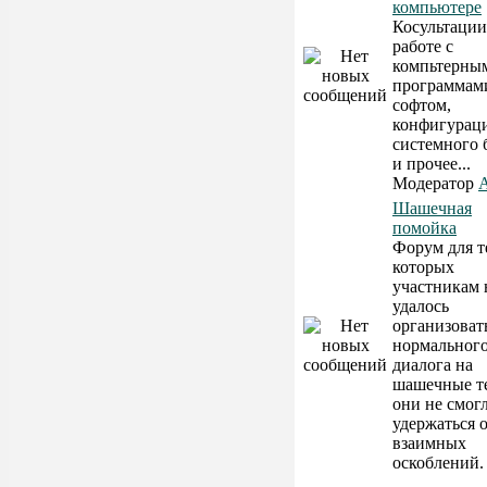
компьютере
Косультации
работе с
компьтерны
программам
софтом,
конфигурац
системного 
и прочее...
Модератор
A
Шашечная
помойка
Форум для т
которых
участникам 
удалось
организоват
нормальног
диалога на
шашечные т
они не смог
удержаться 
взаимных
оскоблений.