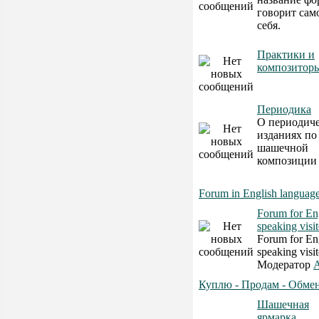
говорит само
себя.
Практики и
композитор
Периодика
О периодич
изданиях по
шашечной
композиции
Forum in English languag
Forum for En
speaking visit
Forum for En
speaking visit
Модератор
A
Куплю - Продам - Обме
Шашечная
ярмарка