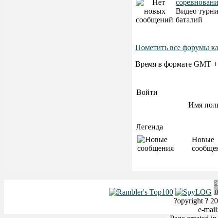
соревнован
Видео турн
баталий
Пометить все форумы к
Время в формате GMT +
Войти
Имя пол
Легенда
Новые
сообще
?opyright ? 20
e-mai