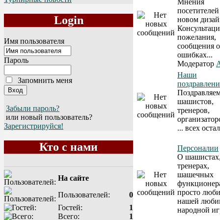
Мнения
посетителей
Login
новом дизай
Консультаци
пожелания,
Имя пользователя
сообщения 
ошибках...
Пароль
Модератор
A
Наши
Запомнить меня
поздравлени
Поздравляе
шашистов,
Забыли пароль?
тренеров,
или новый пользователь?
организатор
Зарегистрируйся!
... всех ост
Кто с нами
Персоналии
О шашистах
тренерах,
шашечных
На сайте
функционер
просто люби
Пользователей:
0
нашей люби
Гостей:
1
народной иг
Всего:
1