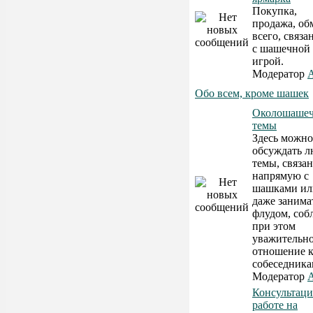
Покупка,
продажа, об
всего, связа
с шашечной
игрой.
Модератор
A
Обо всем, кроме шашек
Околошаше
темы
Здесь можно
обсуждать 
темы, связа
напрямую с
шашками или
даже занима
флудом, соб
при этом
уважительн
отношение 
собеседника
Модератор
A
Консультаци
работе на