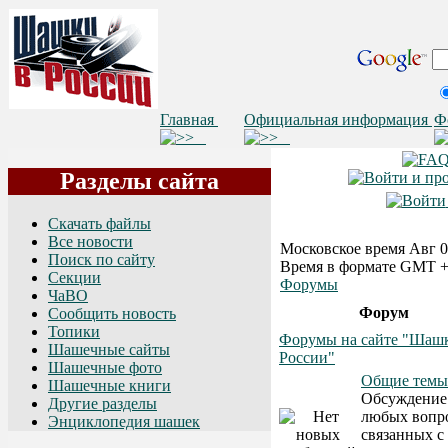
Главная
Официальная информация
Ф
Разделы сайта
Скачать файлы
Все новости
Московское время Авг 05
Поиск по сайту
Время в формате GMT +
Секции
Форумы
ЧаВО
Форум
Сообщить новость
Топики
Форумы на сайте "Шаш
Шашечные сайты
России"
Шашечные фото
Общие темы
Шашечные книги
Обсуждение
Другие разделы
любых вопр
Энциклопедия шашек
связанных с