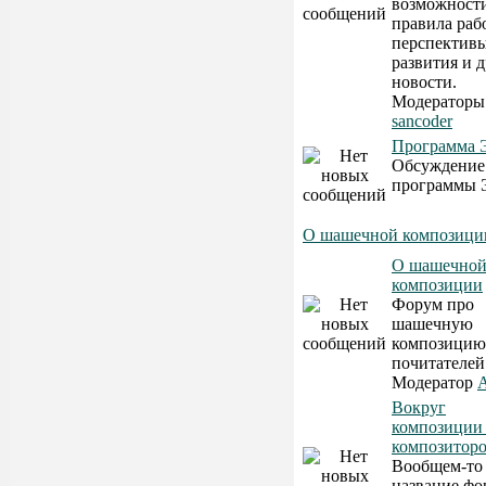
возможност
правила раб
перспектив
развития и 
новости.
Модератор
sancoder
Программа 
Обсуждение
программы 
О шашечной композици
О шашечно
композиции
Форум про
шашечную
композицию 
почитателей
Модератор
A
Вокруг
композиции
композитор
Вообщем-то
название фо