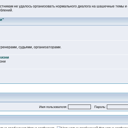
астникам не удалось организовать нормального диалога на шашечные темы и 
облений.
и"
тренерами, судьями, организаторами.
жизни
изни
Имя пользователя:
Пароль: