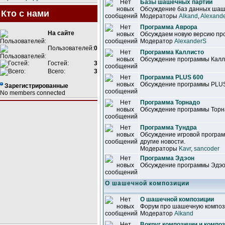
Базы шашечных партий
Обсуждение баз данных шаш
Кто с нами
Модераторы
Alkand
,
Alexand
Программа Аврора
На сайте
Обсуждаем новую версию про
Модератор
AlexanderS
Пользователей:
0
Программа Каллисто
Обсуждение программы Калл
Гостей:
3
Всего:
3
Программа PLUS 600
Обсуждение программы PLU
Зарегистрированные
No members connected
Программа Торнадо
Обсуждение программы Торн
Программа Тундра
Обсуждение игровой програм
другие новости.
Модераторы
Kavr
,
sancoder
Программа Эдэон
Обсуждение программы Эдэ
О шашечной композиции
О шашечной композиции
Форум про шашечную композ
Модератор
Alkand
Вокруг композиции и компо