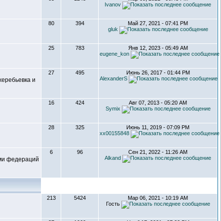
Ivanov
80
394
Май 27, 2021 - 07:41 PM
gluk
25
783
Янв 12, 2023 - 05:49 AM
eugene_kon
27
495
Июнь 26, 2017 - 01:44 PM
AlexanderS
жеребьевка и
16
424
Авг 07, 2013 - 05:20 AM
Symix
28
325
Июнь 11, 2019 - 07:09 PM
xx00155848
6
96
Сен 21, 2022 - 11:26 AM
Alkand
ами федераций
213
5424
Мар 06, 2021 - 10:19 AM
Гость