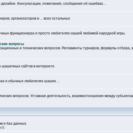
дизайне. Консультации, пожелания, сообщения об ошибках...
ров, организаторов и ... всех остальных
ечных функционерах и просто любителях нашей любимой народной игры.
ские вопросы
изационных и технических вопросов. Регламенты турниров, формулы отбора, 
х шашечных сайтов в интернете.
ах и обычных любилелях шашек ...
ческих вопросов. Уставная деятельность, взаимоотношения между субъект
м и баз данных.
erS