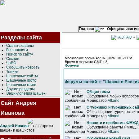
Главная
Официальная и
Разделы сайта
FAQ
•
Скачать файлы
Все новости
Поиск по сайту
Московское время Авг 07, 2026 - 01:27 PM
Секции
Время в формате GMT + 3
ЧаВО
Форумы
Сообщить новость
Топики
Шашечные сайты
Шашечные фото
Форумы на сайте "Шашки в Росси
Шашечные книги
Другие разделы
Общие темы
Энциклопедия шашек
Обсуждение любых вопросов
Модератор
Alkand
Сайт Андрея
О турнирах и турнирных са
Об освещении турниров в ин
Иванова
Модератор
Alkand
Новости и проблемы ФМЖД
Андрей Иванов
- все секреты
Обсуждение работы ФМЖД, Ф
шашек и шашистов
Модератор
Alkand
Обсуждаем новый сайт