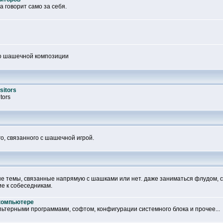
 говорит само за себя.
по шашечной композиции
sitors
tors
го, связанного с шашечной игрой.
е темы, связанные напрямую с шашками или нет. даже заниматься флудом, 
е к собеседникам.
 компьютере
пьтерными программами, софтом, конфигурации системного блока и прочее...