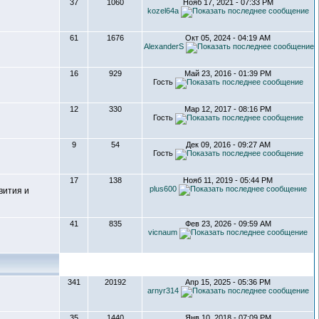
37
1060
Нояб 17, 2021 - 07:33 PM
kozel64a
61
1676
Окт 05, 2024 - 04:19 AM
AlexanderS
16
929
Май 23, 2016 - 01:39 PM
Гость
12
330
Мар 12, 2017 - 08:16 PM
Гость
9
54
Дек 09, 2016 - 09:27 AM
Гость
17
138
Нояб 11, 2019 - 05:44 PM
plus600
вития и
41
835
Фев 23, 2026 - 09:59 AM
vicnaum
341
20192
Апр 15, 2025 - 05:36 PM
arnyr314
35
1440
Янв 10, 2018 - 07:09 PM