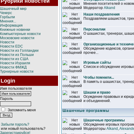
Рубрики новостей
Мнения посетителей о новом 
Модератор
Alkand
Шашечный мир
Чекерс
Наши поздравления
Горбыли
Поздравляем шашистов, трене
Мнения...
Информация
Персоналии
Книжные новинки
О шашистах, тренерах, шаш
Компьютерные новости
Московские новости
Новости
Организационные и техниче
Новости EDC
Обсуждение кодексов, орган
Новости из Голландии
прочее...
Новости из Польши
Новости из США
Игровые сайты
Новости Израиля
Список и обсуждение игровы
Новости ФМЖД
Турнирные новости
Чтобы помнили...
Login
В память о шашистах, тренер
Имя пользователя
Шашки и право
Осуждение правовых и юриди
Пароль
и объединений.
Запомнить меня
Шашечные программы
Шашечные программы
Забыли пароль?
Обсуждение игровых програм
или новый пользователь?
Модераторы
Alkand
,
Alexand
Зарегистрируйся!