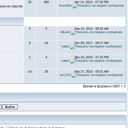
25
460
Авг 14, 2013 - 07:19 PM
kozel64a
они не смогли
4
5
Апр 14, 2013 - 08:32 AM
Alkand
6
24
Окт 05, 2017 - 08:27 AM
valiuk
1
4
Дек 16, 2015 - 07:23 PM
valiuk
14
35
Апр 27, 2015 - 03:01 AM
stv2103
Время в формате GMT + 3