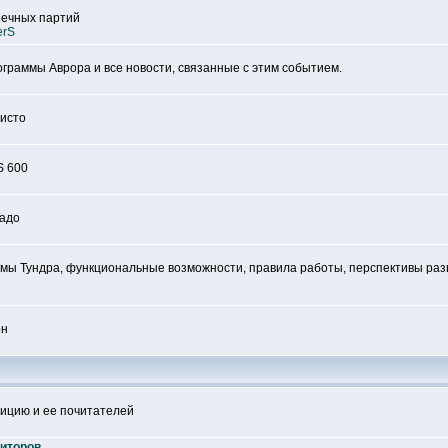
ечных партий
erS
граммы Аврора и все новости, связанные с этим событием.
исто
S 600
адо
мы Тундра, функциональные возможности, правила работы, перспективы раз
он
ицию и ее почитателей
зиторов