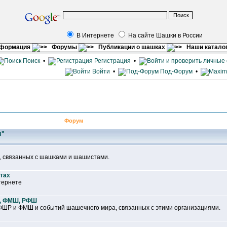
В Интернете
На сайте Шашки в России
нформация
Форумы
Публикации о шашках
Наши катало
Поиск
•
Регистрация
•
Войти
•
Под-Форум
•
Форум
и"
, связанных с шашками и шашистами.
йтах
тернете
, ФМШ, РФШ
ШР и ФМШ и событий шашечного мира, связанных с этими организациями.