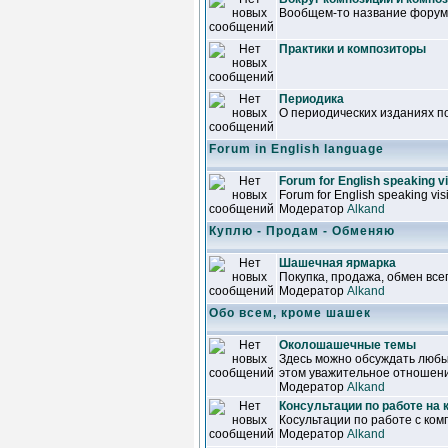
Вообщем-то название форума
Практики и композиторы
Периодика
О периодических изданиях 
Forum in English language
Forum for English speaking vi
Forum for English speaking visi
Модератор
Alkand
Куплю - Продам - Обменяю
Шашечная ярмарка
Покупка, продажа, обмен все
Модератор
Alkand
Обо всем, кроме шашек
Околошашечные темы
Здесь можно обсуждать любы
этом уважительное отношени
Модератор
Alkand
Консультации по работе на
Косультации по работе с ком
Модератор
Alkand