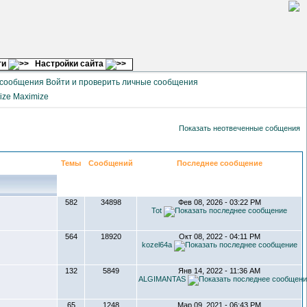
ги
Настройки сайта
Войти и проверить личные сообщения
Maximize
Показать неотвеченные собщения
Темы
Сообщений
Последнее сообщение
582
34898
Фев 08, 2026 - 03:22 PM
Tot
564
18920
Окт 08, 2022 - 04:11 PM
kozel64a
132
5849
Янв 14, 2022 - 11:36 AM
ALGIMANTAS
65
1248
Мар 09, 2021 - 06:43 PM