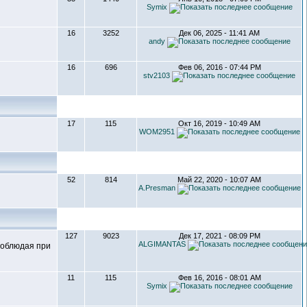
Symix
16
3252
Дек 06, 2025 - 11:41 AM
andy
16
696
Фев 06, 2016 - 07:44 PM
stv2103
17
115
Окт 16, 2019 - 10:49 AM
WOM2951
52
814
Май 22, 2020 - 10:07 AM
A.Presman
127
9023
Дек 17, 2021 - 08:09 PM
ALGIMANTAS
соблюдая при
11
115
Фев 16, 2016 - 08:01 AM
Symix