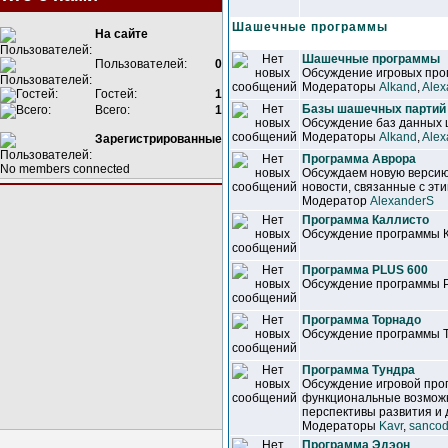
Шашечные программы
На сайте
Шашечные программы
Пользователей:
0
Обсуждение игровых прог
Модераторы
Alkand
,
Alex
Гостей:
1
Базы шашечных партий
Всего:
1
Обсуждение баз данных
Модераторы
Alkand
,
Alex
Зарегистрированные
Программа Аврора
No members connected
Обсуждаем новую версию
новости, связанные с эт
Модератор
AlexanderS
Программа Каллисто
Обсуждение программы 
Программа PLUS 600
Обсуждение программы 
Программа Торнадо
Обсуждение программы 
Программа Тундра
Обсуждение игровой про
функциональные возможн
перспективы развития и 
Модераторы
Kavr
,
sancod
Программа Эдэон