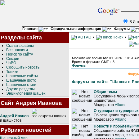
В Ин
Главная
Официальная информация
Форумы
Разделы сайта
FAQ
•
Поиск
•
Скачать файлы
Все новости
Поиск по сайту
Московское время Авг 09, 2026 - 10:51 A
Секции
Время в формате GMT + 3
ЧаВО
Форумы
Сообщить новость
Топики
Фору
Шашечные сайты
Шашечные фото
Форумы на сайте "Шашки в Ро
Шашечные книги
Другие разделы
Общие темы
Энциклопедия шашек
Обсуждение любых вопро
шашистами.
Сайт Андрея Иванова
Модератор
Alkand
О турнирах и турнирных
Об освещении турниров 
Андрей Иванов
- все секреты шашек
Модератор
Alkand
и шашистов
Новости и проблемы 
Рубрики новостей
Обсуждение работы ФМЖ
шашечного мира, связанн
Шашечный мир