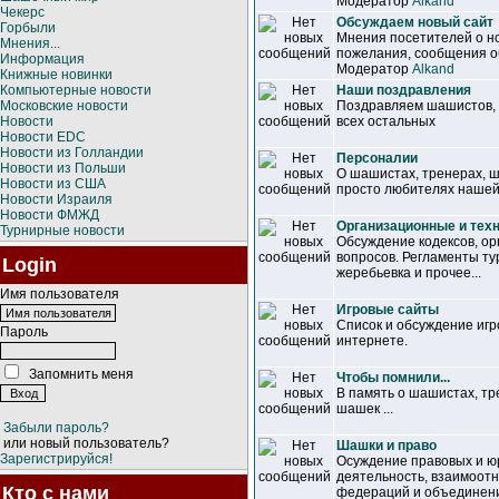
Модератор
Alkand
Чекерс
Обсуждаем новый сайт
Горбыли
Мнения посетителей о но
Мнения...
пожелания, сообщения об
Информация
Модератор
Alkand
Книжные новинки
Компьютерные новости
Наши поздравления
Московские новости
Поздравляем шашистов, т
Новости
всех остальных
Новости EDC
Новости из Голландии
Персоналии
Новости из Польши
О шашистах, тренерах, 
Новости из США
просто любителях нашей
Новости Израиля
Новости ФМЖД
Организационные и тех
Турнирные новости
Обсуждение кодексов, ор
вопросов. Регламенты ту
Login
жеребьевка и прочее...
Имя пользователя
Игровые сайты
Список и обсуждение иг
Пароль
интернете.
Запомнить меня
Чтобы помнили...
В память о шашистах, т
шашек ...
Забыли пароль?
или новый пользователь?
Шашки и право
Зарегистрируйся!
Осуждение правовых и ю
деятельность, взаимоот
Кто с нами
федераций и объединен