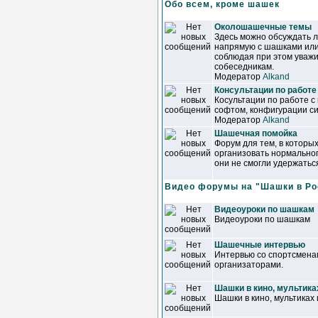
Обо всем, кроме шашек
Околошашечные темы
Здесь можно обсуждать 
напрямую с шашками или
соблюдая при этом уваж
собеседникам.
Модератор
Alkand
Консультации по работе
Косультации по работе с
софтом, конфигурации сис
Модератор
Alkand
Шашечная помойка
Форум для тем, в которы
организовать нормально
они не смогли удержатьс
Видео форумы на "Шашки в Ро
Видеоуроки по шашкам
Видеоуроки по шашкам
Шашечные интервью
Интервью со спортсменам
организаторами.
Шашки в кино, мультика
Шашки в кино, мультиках