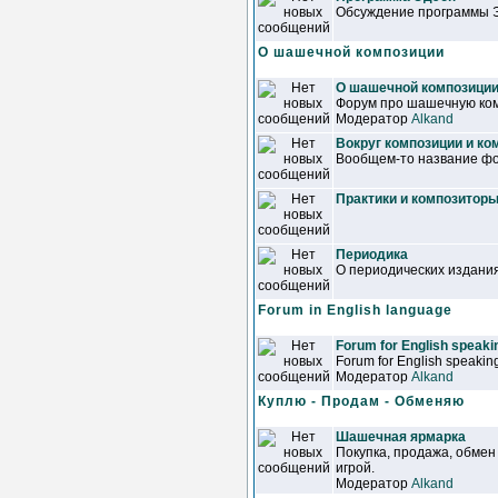
Обсуждение программы 
О шашечной композиции
О шашечной композици
Форум про шашечную ком
Модератор
Alkand
Вокруг композиции и ко
Вообщем-то название фор
Практики и композитор
Периодика
О периодических издани
Forum in English language
Forum for English speakin
Forum for English speaking
Модератор
Alkand
Куплю - Продам - Обменяю
Шашечная ярмарка
Покупка, продажа, обмен
игрой.
Модератор
Alkand