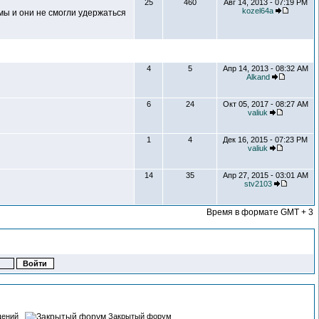
25
460
Авг 14, 2013 - 07:19 PM
kozel64a
мы и они не смогли удержаться
4
5
Апр 14, 2013 - 08:32 AM
Alkand
6
24
Окт 05, 2017 - 08:27 AM
valiuk
1
4
Дек 16, 2015 - 07:23 PM
valiuk
14
35
Апр 27, 2015 - 03:01 AM
stv2103
Время в формате GMT + 3
щений
Закрытый форум