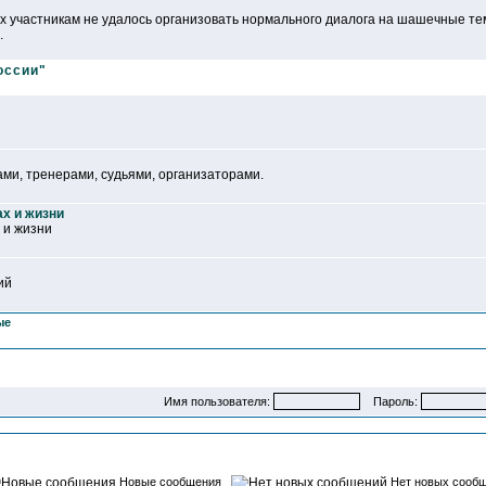
ых участникам не удалось организовать нормального диалога на шашечные те
.
оссии"
ми, тренерами, судьями, организаторами.
ах и жизни
 и жизни
ий
ые
Имя пользователя:
Пароль:
Новые сообщения
Нет новых сооб