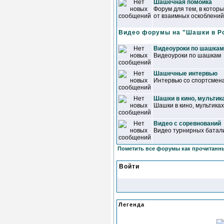
Шашечная помойка
Форум для тем, в котор
от взаимных оскоблений
Видео форумы на "Шашки в Р
Видеоуроки по шашкам
Видеоуроки по шашкам
Шашечные интервью
Интервью со спортсмена
Шашки в кино, мультик
Шашки в кино, мультиках
Видео с соревнований
Видео турнирных батал
Пометить все форумы как прочитанн
Войти
Легенда