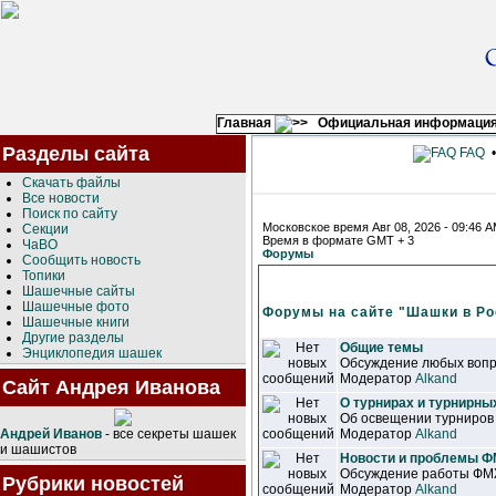
Главная
Официальная информаци
Разделы сайта
FAQ
Скачать файлы
Все новости
Поиск по сайту
Московское время Авг 08, 2026 - 09:46 
Секции
Время в формате GMT + 3
ЧаВО
Форумы
Сообщить новость
Топики
Шашечные сайты
Шашечные фото
Форумы на сайте "Шашки в Ро
Шашечные книги
Другие разделы
Общие темы
Энциклопедия шашек
Обсуждение любых вопр
Модератор
Alkand
Сайт Андрея Иванова
О турнирах и турнирны
Об освещении турниров
Андрей Иванов
- все секреты шашек
Модератор
Alkand
и шашистов
Новости и проблемы 
Обсуждение работы ФМЖ
Рубрики новостей
Модератор
Alkand