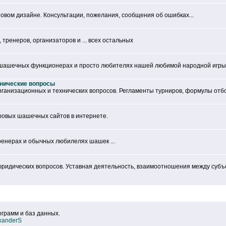
овом дизайне. Консультации, пожелания, сообщения об ошибках...
тренеров, организаторов и ... всех остальных
 шашечных функционерах и просто любителях нашей любимой народной игры
хнические вопросы
рганизационных и технических вопросов. Регламенты турниров, формулы отбор
ровых шашечных сайтов в интернете.
ренерах и обычных любилелях шашек ...
юридических вопросов. Уставная деятельность, взаимоотношения между суб
грамм и баз данных.
xanderS