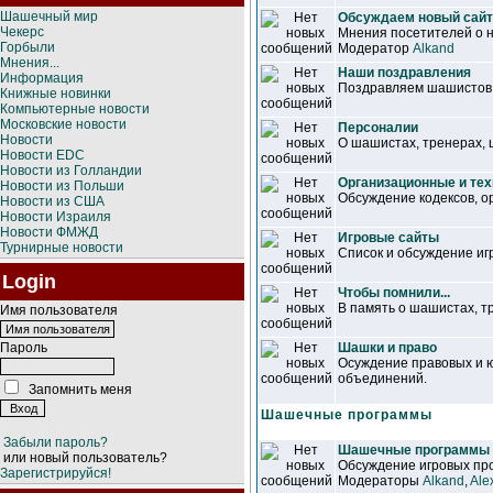
Шашечный мир
Обсуждаем новый сайт
Чекерс
Мнения посетителей о н
Горбыли
Модератор
Alkand
Мнения...
Наши поздравления
Информация
Поздравляем шашистов, 
Книжные новинки
Компьютерные новости
Московские новости
Персоналии
Новости
О шашистах, тренерах,
Новости EDC
Новости из Голландии
Организационные и те
Новости из Польши
Обсуждение кодексов, о
Новости из США
Новости Израиля
Новости ФМЖД
Игровые сайты
Турнирные новости
Список и обсуждение иг
Login
Чтобы помнили...
В память о шашистах, т
Имя пользователя
Пароль
Шашки и право
Осуждение правовых и 
объединений.
Запомнить меня
Шашечные программы
Забыли пароль?
Шашечные программы
или новый пользователь?
Обсуждение игровых про
Зарегистрируйся!
Модераторы
Alkand
,
Ale