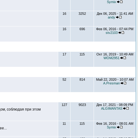
Symix
16
3252
Дек 06, 2025 - 11:41 AM
andy
16
696
Фев 06, 2016 - 07:44 PM
stv2103
17
115
Окт 16, 2019 - 10:49 AM
WOM2951
52
814
Май 22, 2020 - 10:07 AM
A.Presman
127
9023
Дек 17, 2021 - 08:09 PM
ALGIMANTAS
ом, соблюдая при этом
11
115
Фев 16, 2016 - 08:01 AM
Symix
е...