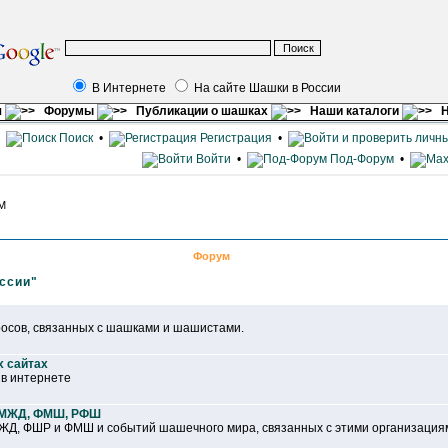
В Интернете
На сайте Шашки в России
я
Форумы
Публикации о шашках
Наши каталоги
Н
•
Поиск
•
Регистрация
•
Войти
•
Под-Форум
•
AM
Форум
ссии"
осов, связанных с шашками и шашистами.
х сайтах
 в интернете
ФМЖД, ФМШ, РФШ
Д, ФШР и ФМШ и событий шашечного мира, связанных с этими организация