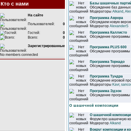
Кто с нами
Базы шашечных парти
Обсуждение баз данны
Модераторы
Alkand
,
Ale
На сайте
Программа Аврора
Обсуждаем новую версию
Пользователей:
0
Модератор
AlexanderS
Программа Каллисто
Гостей:
0
Обсуждение программы
Всего:
0
Зарегистрированные
Программа PLUS 600
Обсуждение программы
No members connected
Программа Торнадо
Обсуждение программы
Программа Тундра
Обсуждение игровой про
Модераторы
Kavr
,
sanco
Программа Эдэон
Обсуждение программы
О шашечной композиции
О шашечной композици
Форум про шашечную ко
Модератор
Alkand
Вокруг композиции и к