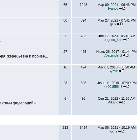
65
1248
Мар 09, 2021 - 06:43 PM
Ivanov
80
394
Май 27, 2021 - 07:41 PM
gluk
25
783
Янв 12, 2023 - 05:49 AM
eugene_kon
.
27
495
Июнь 26, 2017 - 01:44 PM
AlexanderS
а, жеребьевка и прочее...
16
424
Авг 07, 2013 - 05:20 AM
Symix
28
325
Июнь 11, 2019 - 07:09 PM
xx00155848
6
96
Сен 21, 2022 - 11:26 AM
Alkand
ъектами федераций и
213
5424
Мар 06, 2021 - 10:19 AM
Гость