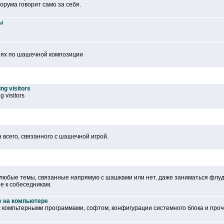
рума говорит само за себя.
ы
иях по шашечной композиции
ng visitors
g visitors
 всего, связанного с шашечной игрой.
любые темы, связанные напрямую с шашками или нет. даже заниматься флуд
е к собеседникам.
е на компьютере
с компьтерными программами, софтом, конфигурации системного блока и проче