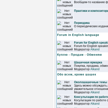
Вообщем-то название фо
Практики и композитор
Периодика
О периодических издан
Forum in English language
Forum for English speaki
Forum for English speakin
Модератор
Alkand
Куплю - Продам - Обменяю
Шашечная ярмарка
Покупка, продажа, обмен
Модератор
Alkand
Обо всем, кроме шашек
Околошашечные темы
Здесь можно обсуждать 
уважительное отношени
Модератор
Alkand
Консультации по работ
Косультации по работе 
Модератор
Alkand