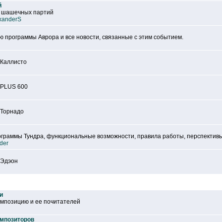
й
х шашечных партий
xanderS
 программы Аврора и все новости, связанные с этим событием.
 Каллисто
 PLUS 600
 Торнадо
граммы Тундра, функциональные возможности, правила работы, перспективы 
der
 Эдэон
и
мпозицию и ее почитателей
омпозиторов