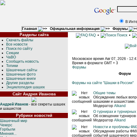
В Инт
Главная
Официальная информация
Форумы
Разделы сайта
FAQ
•
Поиск
•
Скачать файлы
Все новости
Поиск по сайту
Секции
ЧаВО
Московское время Авг 07, 2026 - 12:
Сообщить новость
Время в формате GMT + 3
Топики
Форумы
Шашечные сайты
Форум
Шашечные фото
Шашечные книги
Другие разделы
Форумы на сайте "Шашки в России"
Энциклопедия шашек
Общие темы
Сайт Андрея Иванова
Обсуждение любых вопро
шашками и шашистами.
Андрей Иванов
- все секреты шашек
Модератор
Alkand
и шашистов
О турнирах и турнирных
Рубрики новостей
Об освещении турниров 
Модератор
Alkand
Шашечный мир
Чекерс
Новости и проблемы Ф
Горбыли
Обсуждение работы ФМ
Мнения...
событий шашечного мира