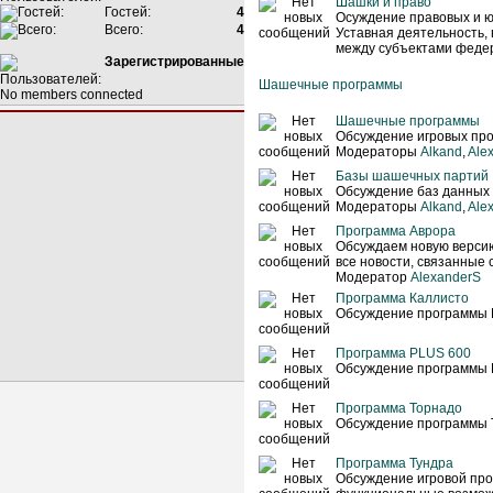
Шашки и право
Гостей:
4
Осуждение правовых и ю
Всего:
4
Уставная деятельность,
между субъектами феде
Зарегистрированные
Шашечные программы
No members connected
Шашечные программы
Обсуждение игровых про
Модераторы
Alkand
,
Ale
Базы шашечных партий
Обсуждение баз данных
Модераторы
Alkand
,
Ale
Программа Аврора
Обсуждаем новую верси
все новости, связанные 
Модератор
AlexanderS
Программа Каллисто
Обсуждение программы 
Программа PLUS 600
Обсуждение программы 
Программа Торнадо
Обсуждение программы 
Программа Тундра
Обсуждение игровой про