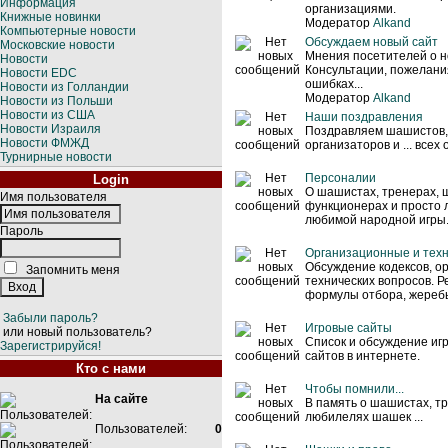
Информация
организациями.
Книжные новинки
Модератор
Alkand
Компьютерные новости
Обсуждаем новый сайт
Московские новости
Мнения посетителей о н
Новости
Консультации, пожелани
Новости EDC
ошибках...
Новости из Голландии
Модератор
Alkand
Новости из Польши
Новости из США
Наши поздравления
Новости Израиля
Поздравляем шашистов,
Новости ФМЖД
организаторов и ... всех
Турнирные новости
Персоналии
Login
О шашистах, тренерах,
Имя пользователя
функционерах и просто
любимой народной игры
Пароль
Организационные и тех
Обсуждение кодексов, о
Запомнить меня
технических вопросов. Р
формулы отбора, жеребье
Забыли пароль?
Игровые сайты
или новый пользователь?
Список и обсуждение и
Зарегистрируйся!
сайтов в интернете.
Кто с нами
Чтобы помнили...
На сайте
В память о шашистах, т
любилелях шашек ...
Пользователей:
0