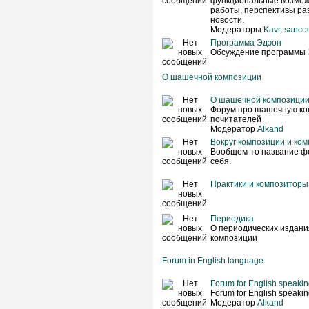
функциональные возмож
работы, перспективы раз
новости.
Модераторы
Kavr
,
sanco
Программа Эдэон
Обсуждение программы 
О шашечной композиции
О шашечной композици
Форум про шашечную ко
почитателей
Модератор
Alkand
Вокруг композиции и ко
Вообщем-то название фо
себя.
Практики и композиторы
Периодика
О периодических издан
композиции
Forum in English language
Forum for English speaking
Forum for English speaking
Модератор
Alkand