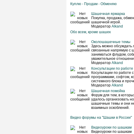
Куплю - Продам - Обменяю
Шашечная ярмарка
Покупка, продажа, обмен 
шашечной игрой.
Модератор
Alkand
Обо всем, кроме шашек
Околошашечные темы
Здесь можно обсуждать 
связанные напрямую с ш
заниматься флудом, соб
уважительное отношение
Модератор
Alkand
Консультации по работе
Косультации по работе 
программами, софтом, к
системного блока и проче
Модератор
Alkand
Шашечная помойка
Форум для тем, в которы
удалось организовать н
шашечные темы и они не
взаимных оскоблений.
Видео форумы на "Шашки в России"
Видеоуроки по шашкам
Видеоуроки по шашкам