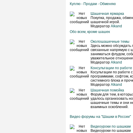
Куплю - Продам - Обменяю
Шашечная ярмарка
Покупка, продажа, обмен 
шашечной игрой.
Модератор
Alkand
Обо всем, кроме шашек
Околошашечные темы
Здесь можно обсуждать 
связанные напрямую с ш
заниматься флудом, соб
уважительное отношение
Модератор
Alkand
Консультации по работе
Косультации по работе 
программами, софтом, к
системного блока и проче
Модератор
Alkand
Шашечная помойка
Форум для тем, в которы
удалось организовать н
шашечные темы и они не
взаимных оскоблений.
Видео форумы на "Шашки в России"
Видеоуроки по шашкам
Видеоуроки по шашкам