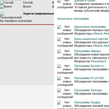
Шашки и право
Гостей:
2
Осуждение правовых и ю
Всего:
2
Уставная деятельность,
между субъектами феде
Зарегистрированные
Шашечные программы
No members connected
Шашечные программы
Обсуждение игровых про
Модераторы
Alkand
,
Ale
Базы шашечных партий
Обсуждение баз данных
Модераторы
Alkand
,
Ale
Программа Аврора
Обсуждаем новую верси
все новости, связанные 
Модератор
AlexanderS
Программа Каллисто
Обсуждение программы 
Программа PLUS 600
Обсуждение программы 
Программа Торнадо
Обсуждение программы 
Программа Тундра
Обсуждение игровой про