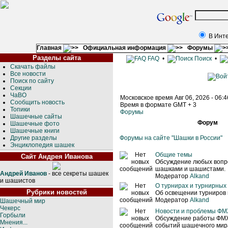
В Инт
Главная
Официальная информация
Форумы
Разделы сайта
FAQ
•
Поиск
•
Скачать файлы
Все новости
Поиск по сайту
Секции
ЧаВО
Московское время Авг 06, 2026 - 06:
Сообщить новость
Время в формате GMT + 3
Топики
Форумы
Шашечные сайты
Форум
Шашечные фото
Шашечные книги
Другие разделы
Форумы на сайте "Шашки в России"
Энциклопедия шашек
Общие темы
Сайт Андрея Иванова
Обсуждение любых вопро
шашками и шашистами.
Андрей Иванов
- все секреты шашек
Модератор
Alkand
и шашистов
О турнирах и турнирных
Рубрики новостей
Об освещении турниров 
Модератор
Alkand
Шашечный мир
Чекерс
Новости и проблемы Ф
Горбыли
Обсуждение работы ФМ
Мнения...
событий шашечного мира