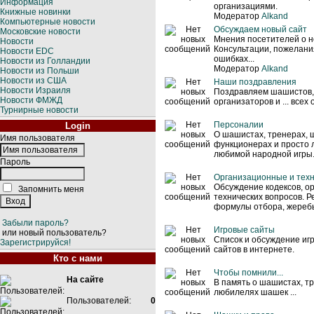
Информация
организациями.
Книжные новинки
Модератор
Alkand
Компьютерные новости
Обсуждаем новый сайт
Московские новости
Мнения посетителей о н
Новости
Консультации, пожелани
Новости EDC
ошибках...
Новости из Голландии
Модератор
Alkand
Новости из Польши
Новости из США
Наши поздравления
Новости Израиля
Поздравляем шашистов,
Новости ФМЖД
организаторов и ... всех
Турнирные новости
Персоналии
Login
О шашистах, тренерах,
Имя пользователя
функционерах и просто
любимой народной игры
Пароль
Организационные и тех
Обсуждение кодексов, о
Запомнить меня
технических вопросов. Р
формулы отбора, жеребье
Забыли пароль?
Игровые сайты
или новый пользователь?
Список и обсуждение и
Зарегистрируйся!
сайтов в интернете.
Кто с нами
Чтобы помнили...
На сайте
В память о шашистах, т
любилелях шашек ...
Пользователей:
0