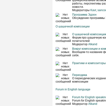
функциональные возмож
работы, перспективы раз
новости.
Модераторы
Kavr
,
sanco
Программа Эдэон
Обсуждение программы 
О шашечной композиции
О шашечной композици
Форум про шашечную ко
почитателей
Модератор
Alkand
Вокруг композиции и ко
Вообщем-то название фо
себя.
Практики и композиторы
Периодика
О периодических издан
композиции
Forum in English language
Forum for English speaking
Forum for English speaking
Модератор
Alkand