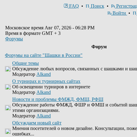
FAQ
•
Поиск
•
Регистра
Войти
•
Московское время Авг 07, 2026 - 06:28 PM
Время в формате GMT + 3
Форумы
Форум
Форумы на сайте "Шашки в России"
Общие темы
Обсуждение любых вопросов, связанных с шашками и ша
Модератор
Alkand
О турнирах и турнирных сайтах
Об освещении турниров в интернете
Модератор
Alkand
Новости и проблемы ФМЖД, ФМШ, РФШ
Обсуждение работы ФМЖД, ФШР и ФМШ и событий шашеч
этими организациями.
Модератор
Alkand
Обсуждаем новый сайт
Мнения посетителей о новом дизайне. Консультации, пож
ошибках...