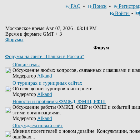
FAQ
•
Поиск
•
Регистра
Войти
•
Московское время Авг 07, 2026 - 03:14 PM
Время в формате GMT + 3
Форумы
Форум
Форумы на сайте "Шашки в России"
Общие темы
Обсуждение любых вопросов, связанных с шашками и ша
Модератор
Alkand
О турнирах и турнирных сайтах
Об освещении турниров в интернете
Модератор
Alkand
Новости и проблемы ФМЖД, ФМШ, РФШ
Обсуждение работы ФМЖД, ФШР и ФМШ и событий шашеч
этими организациями.
Модератор
Alkand
Обсуждаем новый сайт
Мнения посетителей о новом дизайне. Консультации, пож
ошибках...