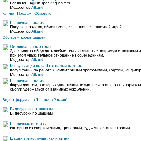
Forum for English speaking visitors
Модератор
Alkand
Куплю - Продам - Обменяю
Шашечная ярмарка
Покупка, продажа, обмен всего, связанного с шашечной игрой.
Модератор
Alkand
Обо всем, кроме шашек
Околошашечные темы
Здесь можно обсуждать любые темы, связанные напрямую с шашками и
при этом уважительное отношение к собеседникам.
Модератор
Alkand
Консультации по работе на компьютере
Косультации по работе с компьтерными программами, софтом, конфигура
Модератор
Alkand
Шашечная помойка
Форум для тем, в которых участникам не удалось организовать нормал
смогли удержаться от взаимных оскоблений.
Видео форумы на "Шашки в России"
Видеоуроки по шашкам
Видеоуроки по шашкам
Шашечные интервью
Интервью со спортсменами, тренерами, судьями, организаторами.
Шашки в кино, мультиках и жизни