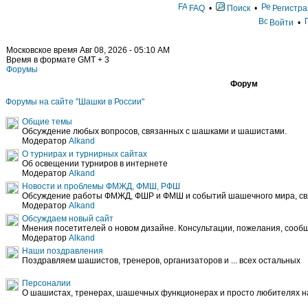
FAQ
•
Поиск
•
Регистра
Войти
•
Московское время Авг 08, 2026 - 05:10 AM
Время в формате GMT + 3
Форумы
Форум
Форумы на сайте "Шашки в России"
Общие темы
Обсуждение любых вопросов, связанных с шашками и шашистами.
Модератор
Alkand
О турнирах и турнирных сайтах
Об освещении турниров в интернете
Модератор
Alkand
Новости и проблемы ФМЖД, ФМШ, РФШ
Обсуждение работы ФМЖД, ФШР и ФМШ и событий шашечного мира, свя
Модератор
Alkand
Обсуждаем новый сайт
Мнения посетителей о новом дизайне. Консультации, пожелания, сообщ
Модератор
Alkand
Наши поздравления
Поздравляем шашистов, тренеров, организаторов и ... всех остальных
Персоналии
О шашистах, тренерах, шашечных функционерах и просто любителях 