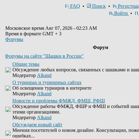
FAQ
•
Поиск
•
Регистра
Войти
•
Московское время Авг 07, 2026 - 02:23 AM
Время в формате GMT + 3
Форумы
Форум
Форумы на сайте "Шашки в России"
Общие темы
Обсуждение любых вопросов, связанных с шашками и ша
Модератор
Alkand
О турнирах и турнирных сайтах
Об освещении турниров в интернете
Модератор
Alkand
Новости и проблемы ФМЖД, ФМШ, РФШ
Обсуждение работы ФМЖД, ФШР и ФМШ и событий шашеч
этими организациями.
Модератор
Alkand
Обсуждаем новый сайт
Мнения посетителей о новом дизайне. Консультации, пож
ошибках...