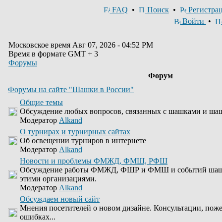
FAQ
•
Поиск
•
Регистра
Войти
•
Московское время Авг 07, 2026 - 04:52 PM
Время в формате GMT + 3
Форумы
Форум
Форумы на сайте "Шашки в России"
Общие темы
Обсуждение любых вопросов, связанных с шашками и ша
Модератор
Alkand
О турнирах и турнирных сайтах
Об освещении турниров в интернете
Модератор
Alkand
Новости и проблемы ФМЖД, ФМШ, РФШ
Обсуждение работы ФМЖД, ФШР и ФМШ и событий шашеч
этими организациями.
Модератор
Alkand
Обсуждаем новый сайт
Мнения посетителей о новом дизайне. Консультации, пож
ошибках...