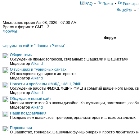
FAQ
•
Поиск
•
Регистра
Войти
•
Московское время Авг 08, 2026 - 07:00 AM
Время в формате GMT + 3
Форумы
Форум
Форумы на сайте "Шашки в России"
Общие темы
Обсуждение любых вопросов, связанных с шашками и шашистами.
Модератор
Alkand
О турнирах и турнирных сайтах
Об освещении турниров в интернете
Модератор
Alkand
Новости и проблемы ФМЖД, ФМШ, РФШ
Обсуждение работы ФМЖД, ФШР и ФМШ и событий шашечного мира, свя
Модератор
Alkand
Обсуждаем новый сайт
Мнения посетителей о новом дизайне. Консультации, пожелания, сообщ
Модератор
Alkand
Наши поздравления
Поздравляем шашистов, тренеров, организаторов и ... всех остальных
Персоналии
О шашистах, тренерах, шашечных функционерах и просто любителях 