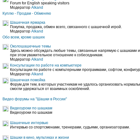
Forum for English speaking visitors
Модератор
Alkand
Куплю - Продам - Обменяю
Шашечная ярмарка
Покупка, продажа, обмен всего, связанного с шашечной игрой.
Модератор
Alkand
Обо всем, кроме шашек
Околошашечные темы
Здесь можно обсуждать любые темы, связанные напрямую с шашками и
при этом уважительное отношение к собеседникам.
Модератор
Alkand
Консультации по работе на компьютере
Косультации по работе с компьтерными программами, софтом, конфигура
Модератор
Alkand
Шашечная помойка
Форум для тем, в которых участникам не удалось организовать нормал
смогли удержаться от взаимных оскоблений.
Видео форумы на "Шашки в России"
Видеоуроки по шашкам
Видеоуроки по шашкам
Шашечные интервью
Интервью со спортсменами, тренерами, судьями, организаторами.
Шашки в кино, мультиках и жизни