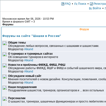
FAQ
•
Поиск
•
Регистра
Войти
•
Московское время Авг 06, 2026 - 10:53 PM
Время в формате GMT + 3
Форумы
Форум
Форумы на сайте "Шашки в России"
Общие темы
Обсуждение любых вопросов, связанных с шашками и шашистами.
Модератор
Alkand
О турнирах и турнирных сайтах
Об освещении турниров в интернете
Модератор
Alkand
Новости и проблемы ФМЖД, ФМШ, РФШ
Обсуждение работы ФМЖД, ФШР и ФМШ и событий шашечного мира, свя
Модератор
Alkand
Обсуждаем новый сайт
Мнения посетителей о новом дизайне. Консультации, пожелания, сообщ
Модератор
Alkand
Наши поздравления
Поздравляем шашистов, тренеров, организаторов и ... всех остальных
Персоналии
О шашистах, тренерах, шашечных функционерах и просто любителях 