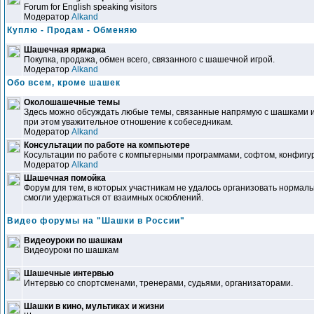
Forum for English speaking visitors
Модератор
Alkand
Куплю - Продам - Обменяю
Шашечная ярмарка
Покупка, продажа, обмен всего, связанного с шашечной игрой.
Модератор
Alkand
Обо всем, кроме шашек
Околошашечные темы
Здесь можно обсуждать любые темы, связанные напрямую с шашками и
при этом уважительное отношение к собеседникам.
Модератор
Alkand
Консультации по работе на компьютере
Косультации по работе с компьтерными программами, софтом, конфигура
Модератор
Alkand
Шашечная помойка
Форум для тем, в которых участникам не удалось организовать нормал
смогли удержаться от взаимных оскоблений.
Видео форумы на "Шашки в России"
Видеоуроки по шашкам
Видеоуроки по шашкам
Шашечные интервью
Интервью со спортсменами, тренерами, судьями, организаторами.
Шашки в кино, мультиках и жизни