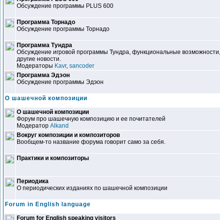
Обсуждение программы PLUS 600
Программа Торнадо
Обсуждение программы Торнадо
Программа Тундра
Обсуждение игровой программы Тундра, функциональные возможности,
другие новости.
Модераторы
Kavr
,
sancoder
Программа Эдэон
Обсуждение программы Эдэон
О шашечной композиции
О шашечной композиции
Форум про шашечную композицию и ее почитателей
Модератор
Alkand
Вокруг композиции и композиторов
Вообщем-то название форума говорит само за себя.
Практики и композиторы
Периодика
О периодических изданиях по шашечной композиции
Forum in English language
Forum for English speaking visitors