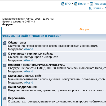
FAQ
•
Поиск
•
Регистра
Войти
•
Московское время Авг 09, 2026 - 11:00 AM
Время в формате GMT + 3
Форумы
Форум
Форумы на сайте "Шашки в России"
Общие темы
Обсуждение любых вопросов, связанных с шашками и шашистами.
Модератор
Alkand
О турнирах и турнирных сайтах
Об освещении турниров в интернете
Модератор
Alkand
Новости и проблемы ФМЖД, ФМШ, РФШ
Обсуждение работы ФМЖД, ФШР и ФМШ и событий шашечного мира, свя
Модератор
Alkand
Обсуждаем новый сайт
Мнения посетителей о новом дизайне. Консультации, пожелания, сообщ
Модератор
Alkand
Наши поздравления
Поздравляем шашистов, тренеров, организаторов и ... всех остальных
Персоналии
О шашистах, тренерах, шашечных функционерах и просто любителях 