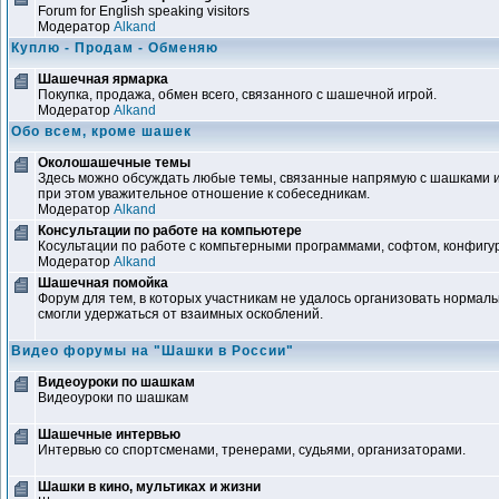
Forum for English speaking visitors
Модератор
Alkand
Куплю - Продам - Обменяю
Шашечная ярмарка
Покупка, продажа, обмен всего, связанного с шашечной игрой.
Модератор
Alkand
Обо всем, кроме шашек
Околошашечные темы
Здесь можно обсуждать любые темы, связанные напрямую с шашками и
при этом уважительное отношение к собеседникам.
Модератор
Alkand
Консультации по работе на компьютере
Косультации по работе с компьтерными программами, софтом, конфигура
Модератор
Alkand
Шашечная помойка
Форум для тем, в которых участникам не удалось организовать нормал
смогли удержаться от взаимных оскоблений.
Видео форумы на "Шашки в России"
Видеоуроки по шашкам
Видеоуроки по шашкам
Шашечные интервью
Интервью со спортсменами, тренерами, судьями, организаторами.
Шашки в кино, мультиках и жизни