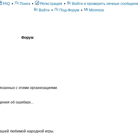
FAQ
•
Поиск
•
Регистрация
•
Войти и проверить личные сообщен
Войти
•
Под-Форум
•
Minimize
Форум
занных с этими организациями.
ения об ошибках...
нашей любимой народной игры.