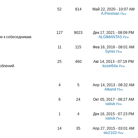
52
814
Май 22, 2020 - 10:07 AM
A.Presman
127
9023
Дек 17, 2021 - 08:09 PM
е к собеседникам.
ALGIMANTAS
11
115
Фев 16, 2016 - 08:01 AM
Symix
25
460
Авг 14, 2013 - 07:19 PM
облений.
kozel64a
4
5
Апр 14, 2013 - 08:32 AM
Alkand
6
24
Окт 05, 2017 - 08:27 AM
valiuk
1
4
Дек 16, 2015 - 07:23 PM
valiuk
14
35
Апр 27, 2015 - 03:01 AM
stv2103