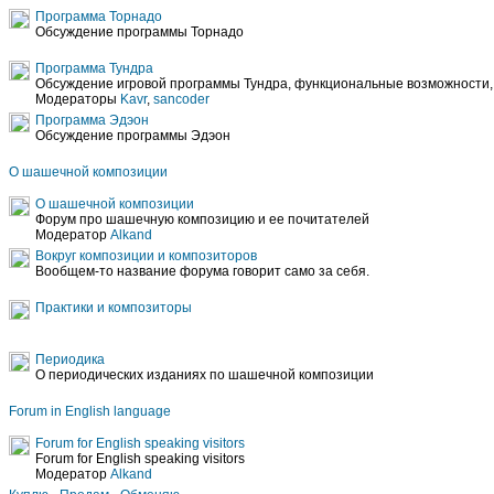
Программа Торнадо
Обсуждение программы Торнадо
Программа Тундра
Обсуждение игровой программы Тундра, функциональные возможности, 
Модераторы
Kavr
,
sancoder
Программа Эдэон
Обсуждение программы Эдэон
О шашечной композиции
О шашечной композиции
Форум про шашечную композицию и ее почитателей
Модератор
Alkand
Вокруг композиции и композиторов
Вообщем-то название форума говорит само за себя.
Практики и композиторы
Периодика
О периодических изданиях по шашечной композиции
Forum in English language
Forum for English speaking visitors
Forum for English speaking visitors
Модератор
Alkand