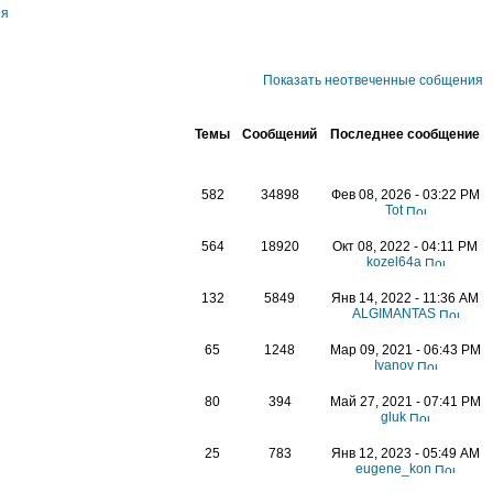
ия
Показать неотвеченные собщения
Темы
Сообщений
Последнее сообщение
582
34898
Фев 08, 2026 - 03:22 PM
Tot
564
18920
Окт 08, 2022 - 04:11 PM
kozel64a
132
5849
Янв 14, 2022 - 11:36 AM
ALGIMANTAS
65
1248
Мар 09, 2021 - 06:43 PM
Ivanov
80
394
Май 27, 2021 - 07:41 PM
gluk
25
783
Янв 12, 2023 - 05:49 AM
eugene_kon