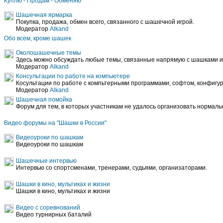
Куплю - Продам - Обменяю
Шашечная ярмарка
Покупка, продажа, обмен всего, связанного с шашечной игрой.
Модератор
Alkand
Обо всем, кроме шашек
Околошашечные темы
Здесь можно обсуждать любые темы, связанные напрямую с шашками ил
Модератор
Alkand
Консультации по работе на компьютере
Косультации по работе с компьтерными программами, софтом, конфигура
Модератор
Alkand
Шашечная помойка
Форум для тем, в которых участникам не удалось организовать нормал
Видео форумы на "Шашки в России"
Видеоуроки по шашкам
Видеоуроки по шашкам
Шашечные интервью
Интервью со спортсменами, тренерами, судьями, организаторами.
Шашки в кино, мультиках и жизни
Шашки в кино, мультиках и жизни
Видео с соревнований
Видео турнирных баталий