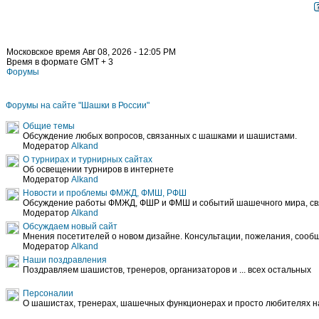
Московское время Авг 08, 2026 - 12:05 PM
Время в формате GMT + 3
Форумы
Форумы на сайте "Шашки в России"
Общие темы
Обсуждение любых вопросов, связанных с шашками и шашистами.
Модератор
Alkand
О турнирах и турнирных сайтах
Об освещении турниров в интернете
Модератор
Alkand
Новости и проблемы ФМЖД, ФМШ, РФШ
Обсуждение работы ФМЖД, ФШР и ФМШ и событий шашечного мира, свя
Модератор
Alkand
Обсуждаем новый сайт
Мнения посетителей о новом дизайне. Консультации, пожелания, сообщ
Модератор
Alkand
Наши поздравления
Поздравляем шашистов, тренеров, организаторов и ... всех остальных
Персоналии
О шашистах, тренерах, шашечных функционерах и просто любителях 