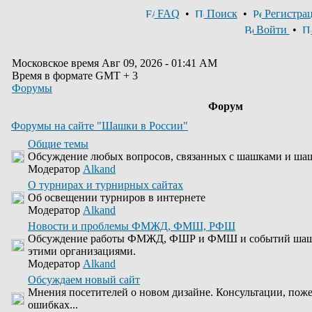
FAQ
•
Поиск
•
Регистра
Войти
•
Московское время Авг 09, 2026 - 01:41 AM
Время в формате GMT + 3
Форумы
Форум
Форумы на сайте "Шашки в России"
Общие темы
Обсуждение любых вопросов, связанных с шашками и ша
Модератор
Alkand
О турнирах и турнирных сайтах
Об освещении турниров в интернете
Модератор
Alkand
Новости и проблемы ФМЖД, ФМШ, РФШ
Обсуждение работы ФМЖД, ФШР и ФМШ и событий шашеч
этими организациями.
Модератор
Alkand
Обсуждаем новый сайт
Мнения посетителей о новом дизайне. Консультации, пож
ошибках...