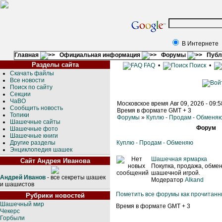
В Интернете
Главная
Официальная информация
Форумы
Публ
Разделы сайта
FAQ
•
Поиск
•
Скачать файлы
Все новости
Поиск по сайту
Секции
ЧаВО
Московское время Авг 09, 2026 - 09:
Сообщить новость
Время в формате GMT + 3
Топики
Форумы
»
Куплю - Продам - Обменя
Шашечные сайты
Форум
Шашечные фото
Шашечные книги
Другие разделы
Куплю - Продам - Обменяю
Энциклопедия шашек
Шашечная ярмарка
Сайт Андрея Иванова
Покупка, продажа, обмен 
шашечной игрой.
Андрей Иванов
- все секреты шашек
Модератор
Alkand
и шашистов
Пометить все форумы как прочитан
Рубрики новостей
Шашечный мир
Время в формате GMT + 3
Чекерс
Горбыли