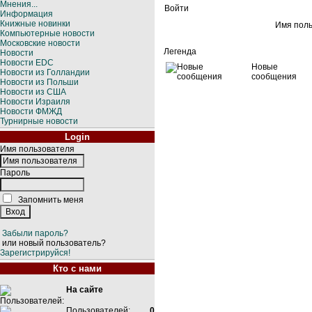
Мнения...
Войти
Информация
Книжные новинки
Имя пол
Компьютерные новости
Московские новости
Легенда
Новости
Новости EDC
Новые
Новости из Голландии
сообщения
Новости из Польши
Новости из США
Новости Израиля
Новости ФМЖД
Турнирные новости
Login
Имя пользователя
Пароль
Запомнить меня
Забыли пароль?
или новый пользователь?
Зарегистрируйся!
Кто с нами
На сайте
Пользователей:
0