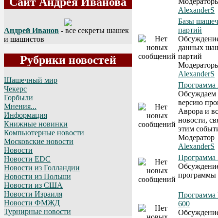
Сайт Андрея Иванова
Модератор
AlexanderS
Базы шаше
партий
Андрей Иванов
- все секреты шашек
Обсуждение
и шашистов
данных ша
партий
Рубрики новостей
Модератор
AlexanderS
Шашечный мир
Программа
Чекерс
Обсуждаем
Горбыли
версию пр
Мнения...
Аврора и в
Информация
новости, св
Книжные новинки
этим событ
Компьютерные новости
Модератор
Московские новости
AlexanderS
Новости
Программа 
Новости EDC
Обсуждени
Новости из Голландии
программы 
Новости из Польши
Новости из США
Новости Израиля
Программа
Новости ФМЖД
600
Турнирные новости
Обсуждени