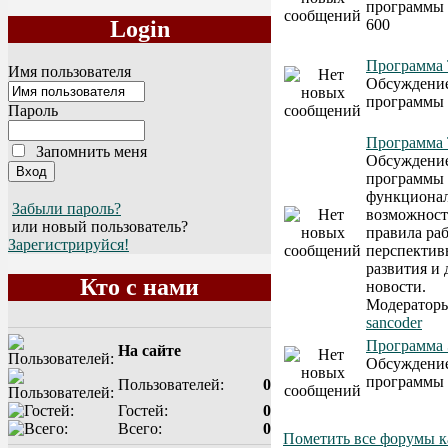
программы
600
Login
Программа 
Имя пользователя
Обсуждени
программы 
Пароль
Программа 
Запомнить меня
Обсуждение
программы 
функциона
Забыли пароль?
возможност
или новый пользователь?
правила ра
Зарегистрируйся!
перспектив
развития и 
Кто с нами
новости.
Модератор
sancoder
Программа
На сайте
Обсуждени
программы
Пользователей:
0
Гостей:
0
Всего:
0
Пометить все форумы к