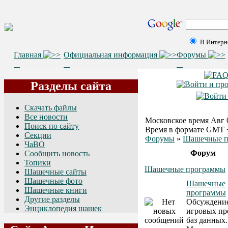
В Интерн
Главная
Официальная информация
Форумы
Разделы сайта
Скачать файлы
Все новости
Московское время Авг 0
Поиск по сайту
Время в формате GMT 
Секции
Форумы
»
Шашечные п
ЧаВО
Форум
Сообщить новость
Топики
Шашечные программы
Шашечные сайты
Шашечные фото
Шашечные
Шашечные книги
программы
Другие разделы
Обсуждени
Энциклопедия шашек
игровых пр
баз данных.