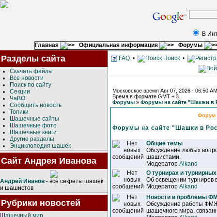
В Ин
Главная
Официальная информация
Форумы
Разделы сайта
FAQ
•
Поиск
•
Скачать файлы
Все новости
Поиск по сайту
Московское время Авг 07, 2026 - 06:50 A
Секции
Время в формате GMT + 3
ЧаВО
Форумы
»
Форумы на сайте "Шашки в 
Сообщить новость
Топики
Форум
Шашечные сайты
Шашечные фото
Форумы на сайте "Шашки в Ро
Шашечные книги
Другие разделы
Общие темы
Энциклопедия шашек
Обсуждение любых вопро
шашистами.
Сайт Андрея Иванова
Модератор
Alkand
О турнирах и турнирных
Об освещении турниров 
Андрей Иванов
- все секреты шашек
Модератор
Alkand
и шашистов
Новости и проблемы 
Рубрики новостей
Обсуждение работы ФМЖ
шашечного мира, связанн
Шашечный мир