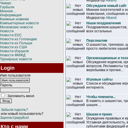
Модератор
Alkand
Чекерс
Обсуждаем новый сайт
Горбыли
Мнения посетителей о но
Мнения...
пожелания, сообщения об
Информация
Модератор
Alkand
Книжные новинки
Компьютерные новости
Наши поздравления
Московские новости
Поздравляем шашистов, т
Новости
всех остальных
Новости EDC
Новости из Голландии
Персоналии
Новости из Польши
О шашистах, тренерах, 
Новости из США
просто любителях нашей
Новости Израиля
Новости ФМЖД
Организационные и тех
Турнирные новости
Обсуждение кодексов, ор
вопросов. Регламенты ту
Login
жеребьевка и прочее...
Имя пользователя
Игровые сайты
Список и обсуждение иг
Пароль
интернете.
Запомнить меня
Чтобы помнили...
В память о шашистах, т
шашек ...
Забыли пароль?
или новый пользователь?
Шашки и право
Зарегистрируйся!
Осуждение правовых и ю
Уставная деятельность,
Кто с нами
субъектами федераций и