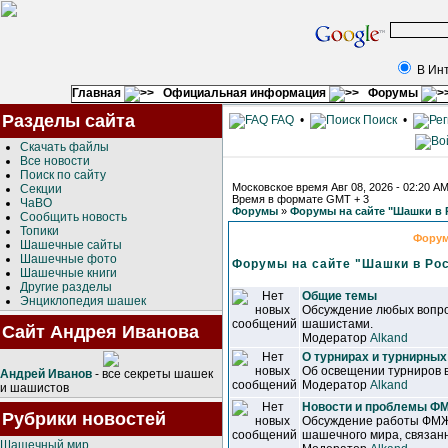
В Ин
Главная
Официальная информация
Форумы
Разделы сайта
FAQ
•
Поиск
•
Скачать файлы
Все новости
Поиск по сайту
Московское время Авг 08, 2026 - 02:20 A
Секции
Время в формате GMT + 3
ЧаВО
Форумы
»
Форумы на сайте "Шашки в 
Сообщить новость
Топики
Фору
Шашечные сайты
Шашечные фото
Форумы на сайте "Шашки в Ро
Шашечные книги
Другие разделы
Общие темы
Энциклопедия шашек
Обсуждение любых вопро
шашистами.
Сайт Андрея Иванова
Модератор
Alkand
О турнирах и турнирных
Об освещении турниров 
Андрей Иванов
- все секреты шашек
Модератор
Alkand
и шашистов
Новости и проблемы 
Рубрики новостей
Обсуждение работы ФМЖ
шашечного мира, связанн
Шашечный мир