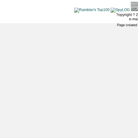
?opyright ? 2
e-ma
Page created