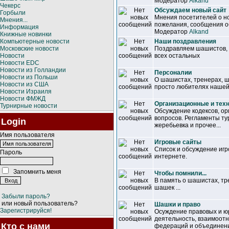
Модератор
Alkand
Чекерс
Обсуждаем новый сайт
Горбыли
Мнения посетителей о но
Мнения...
пожелания, сообщения об
Информация
Модератор
Alkand
Книжные новинки
Компьютерные новости
Наши поздравления
Московские новости
Поздравляем шашистов, т
Новости
всех остальных
Новости EDC
Новости из Голландии
Персоналии
Новости из Польши
О шашистах, тренерах, 
Новости из США
просто любителях нашей
Новости Израиля
Новости ФМЖД
Организационные и тех
Турнирные новости
Обсуждение кодексов, ор
вопросов. Регламенты ту
Login
жеребьевка и прочее...
Имя пользователя
Игровые сайты
Список и обсуждение иг
Пароль
интернете.
Запомнить меня
Чтобы помнили...
В память о шашистах, т
шашек ...
Забыли пароль?
или новый пользователь?
Шашки и право
Зарегистрируйся!
Осуждение правовых и ю
деятельность, взаимоот
Кто с нами
федераций и объединен