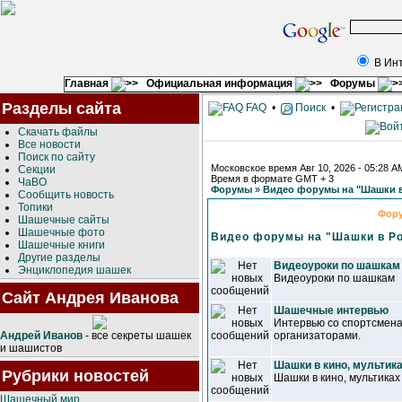
В Ин
Главная
Официальная информация
Форумы
Разделы сайта
FAQ
•
Поиск
•
Скачать файлы
Все новости
Поиск по сайту
Московское время Авг 10, 2026 - 05:28 A
Секции
Время в формате GMT + 3
ЧаВО
Форумы
»
Видео форумы на "Шашки в
Сообщить новость
Топики
Фор
Шашечные сайты
Шашечные фото
Видео форумы на "Шашки в Р
Шашечные книги
Другие разделы
Видеоуроки по шашкам
Энциклопедия шашек
Видеоуроки по шашкам
Сайт Андрея Иванова
Шашечные интервью
Интервью со спортсмена
Андрей Иванов
- все секреты шашек
организаторами.
и шашистов
Шашки в кино, мультика
Рубрики новостей
Шашки в кино, мультиках
Шашечный мир