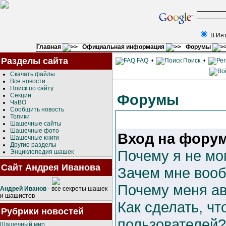
В Ин
Главная
Официальная информация
Форумы
Разделы сайта
FAQ
•
Поиск
•
Скачать файлы
Все новости
Поиск по сайту
Форумы
Секции
ЧаВО
Сообщить новость
Топики
Шашечные сайты
Шашечные фото
Вход на форум
Шашечные книги
Другие разделы
Почему я не мо
Энциклопедия шашек
Сайт Андрея Иванова
Зачем мне вооб
Почему меня ав
Андрей Иванов
- все секреты шашек
и шашистов
Как сделать, чт
Рубрики новостей
пользователей?
Шашечный мир