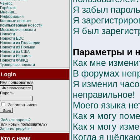
Чекерс
Я забыл пароль
Горбыли
Мнения...
Информация
Я зарегистриров
Книжные новинки
Компьютерные новости
Я был зарегист
Московские новости
Новости
Новости EDC
Новости из Голландии
Новости из Польши
Параметры и н
Новости из США
Новости Израиля
Как мне измени
Новости ФМЖД
Турнирные новости
В форумах неп
Login
Я изменил часо
Имя пользователя
неправильное!
Пароль
Моего языка нет
Запомнить меня
Как я могу пом
Забыли пароль?
Как я могу изм
или новый пользователь?
Зарегистрируйся!
Когда я щёлкаю
Кто с нами