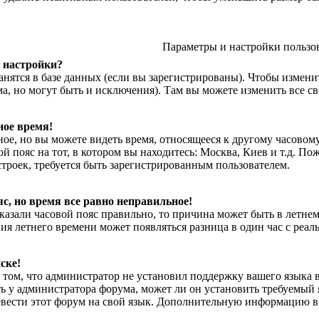
Параметры и настройки пользо
 настройки?
нятся в базе данных (если вы зарегистрированы). Чтобы изменит
а, но могут быть и исключения). Там вы можете изменить все с
ное время!
е, но вы можете видеть время, относящееся к другому часовому п
й пояс на тот, в котором вы находитесь: Москва, Киев и т.д. Пож
троек, требуется быть зарегистрированным пользователем.
с, но время все равно неправильное!
казали часовой пояс правильно, то причина может быть в летнем
вия летнего времени может появляться разница в один час с реа
ске!
 том, что администратор не установил поддержку вашего языка в
ть у администратора форума, может ли он установить требуемый 
евести этот форум на свой язык. Дополнительную информацию в