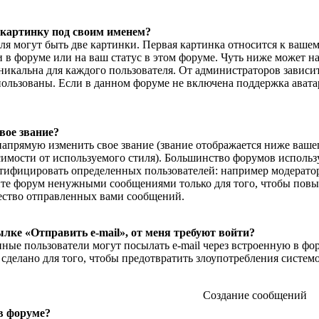
 картинку под своим именем?
я могут быть две картинки. Первая картинка относится к вашем
в форуме или на ваш статус в этом форуме. Чуть ниже может на
икальна для каждого пользователя. От администраторов зависит,
пользованы. Если в данном форуме не включена поддержка авата
вое звание?
апрямую изменить свое звание (звание отображается ниже вашег
симости от используемого стиля). Большинство форумов использ
тифицировать определенных пользователей: например модерато
йте форум ненужными сообщениями только для того, чтобы повыс
ество отправленных вами сообщений.
ылке «Отправить e-mail», от меня требуют войти?
нные пользователи могут посылать e-mail через встроенную в фо
 сделано для того, чтобы предотвратить злоупотребления систем
Создание сообщений
 в форуме?