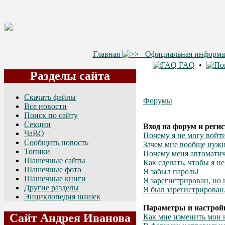
Главная
Официальная информ
FAQ
•
Разделы сайта
Скачать файлы
Форумы
Все новости
Поиск по сайту
Секции
Вход на форум и реги
ЧаВО
Почему я не могу войт
Сообщить новость
Зачем мне вообще нужн
Топики
Почему меня автоматич
Шашечные сайты
Как сделать, чтобы я н
Шашечные фото
Я забыл пароль!
Шашечные книги
Я зарегистрирован, но 
Другие разделы
Я был зарегистрирован,
Энциклопедия шашек
Параметры и настрой
Сайт Андрея Иванова
Как мне изменить мои 