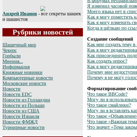
В форумах неправильно
Я изменил часовой пояс
Моего языка нет в спис
Андрей Иванов
- все секреты шашек
Как я могу поместить 
и шашистов
Как я могу изменить св
Когда я щёлкаю по ссыл
Рубрики новостей
Создание сообщений
Как мне создать тему в
Шашечный мир
Как я могу редактиров
Чекерс
Как присоединить под
Горбыли
Как создать опрос?
Мнения...
Как я могу редактирова
Информация
Почему мне недоступн
Книжные новинки
Почему я не могу голос
Компьютерные новости
Московские новости
Форматирование сооб
Новости
Что такое BBCode?
Новости EDC
Могу ли я использова
Новости из Голландии
Что такое смайлики?
Новости из Польши
Могу ли я вставлять к
Новости из США
Что такое «Объявление
Новости Израиля
Что такое «Важная тем
Новости ФМЖД
Что значит «Тема закры
Турнирные новости