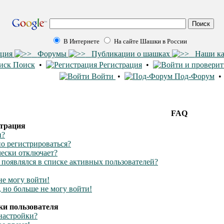
В Интернете
На сайте Шашки в России
ация
Форумы
Публикации о шашках
Наши к
Поиск
•
Регистрация
•
Войти
•
Под-Форум
FAQ
страция
и?
о регистрироваться?
ески отключает?
е появлялся в списке активных пользователей?
не могу войти!
 но больше не могу войти!
ки пользователя
настройки?