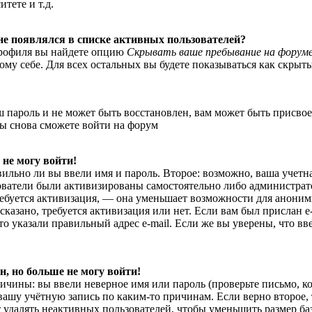
тете и т.д.
 не появлялся в списке активных пользователей?
профиля вы найдете опцию
Скрывать ваше пребывание на форум
му себе. Для всех остальных вы будете показываться как скрыты
ш пароль и не может быть восстановлен, вам может быть присво
вы снова сможете войти на форум
 не могу войти!
вильно ли вы ввели имя и пароль. Второе: возможно, ваша учетн
ователи были активизированы самостоятельно либо администрато
ребуется активизация, — она уменьшает возможности для аноним
сказано, требуется активизация или нет. Если вам был прислан e
что указали правильный адрес e-mail. Если же вы уверены, что в
н, но больше не могу войти!
чины: вы ввели неверное имя или пароль (проверьте письмо, ко
вашу учётную запись по каким-то причинам. Если верно второе,
удалять неактивных пользователей, чтобы уменьшить размер ба