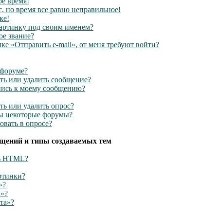
е время!
, но время все равно неправильное!
ке!
картинку под своим именем?
ое звание?
ке «Отправить e-mail», от меня требуют войти?
 форуме?
ать или удалить сообщение?
пись к моему сообщению?
ть или удалить опрос?
ы некоторые форумы?
овать в опросе?
щений и типы создаваемых тем
ть HTML?
артинки?
»?
а»?
та»?