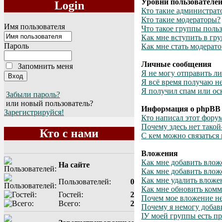
Уровни пользователей
Login
Кто такие администрат
Кто такие модераторы?
Имя пользователя
Что такое группы поль
Как мне вступить в гр
Пароль
Как мне стать модерат
Личные сообщения
Запомнить меня
Я не могу отправить л
Я всё время получаю н
Я получил спам или оск
Забыли пароль?
или новый пользователь?
Информация о phpBB
Зарегистрируйся!
Кто написал этот фору
Почему здесь нет тако
Кто с нами
С кем можно связаться
Вложения
Как мне добавить влож
На сайте
Как мне добавить влож
Как мне удалить вложе
Пользователей:
0
Как мне обновить комм
Гостей:
2
Почем мое вложение н
Всего:
2
Почему я немогу добав
IУ моей группы есть пр