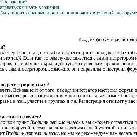
ть вложение?
атрвать\скачивать вложения?
тобы уточнить правомерность использования вложений на форуме
Вход на форум и регистрац
ти?
сь? Серьёзно, вы должны быть зарегистрированы, для того чтоб
 это так)? Если так, то вам лучше связаться с администратором
ированы и вам не закрыли доступ, то проверьте, правильно ли 
есь с администратором, возможно, он неправильно настроил фор
но регистрироваться?
елать. Всё зависит от того, как администратор настроил форум:
м не менее, регистрация дает вам дополнительные возможности,
авка e-mail, участие в группах и т.д. Регистрация отнимет у вас
ически отключает?
алочкой пункт
Входить автоматически
, вы сможете оставаться 
ы никто другой не смог воспользоваться вашей учетной записью.
нкт
Входить автоматически
, но мы не рекомендуем вам делать 