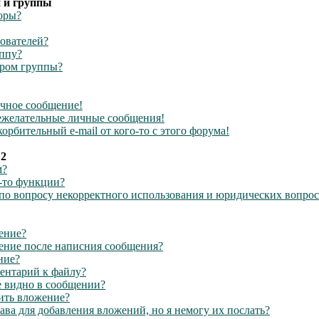
 и группы
оры?
зователей?
уппу?
ором группы?
ичное сообщение!
ежелательные личные сообщения!
орбительный e-mail от кого-то с этого форума!
 2
м?
й-то функции?
 по вопросу некорректного использования и юридических вопрос
ение?
ение после написния сообщения?
ние?
ентарий к файлу?
е видно в сообщении?
ить вложение?
ава для добавления вложений, но я немогу их послать?