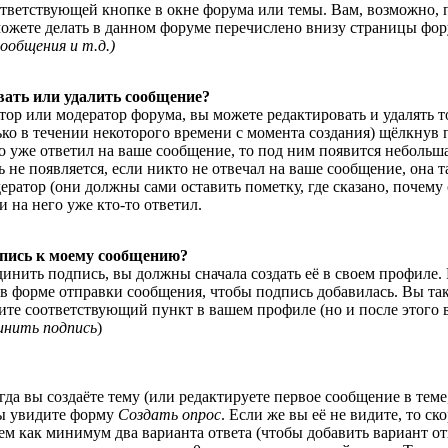
ответствующей кнопке в окне форума или темы. Вам, возможно, 
можете делать в данном форуме перечислено внизу страницы фор
ообщения и т.д.
)
вать или удалить сообщение?
тор или модератор форума, вы можете редактировать и удалять 
ько в течении некоторого времени с момента создания) щёлкнув
 уже ответил на ваше сообщение, то под ним появится небольша
 не появляется, если никто не отвечал на ваше сообщение, она 
ратор (они должны сами оставить пометку, где сказано, почему 
и на него уже кто-то ответил.
дпись к моему сообщению?
динить подпись, вы должны сначала создать её в своем профиле.
в форме отправки сообщения, чтобы подпись добавилась. Вы та
ите соответствующий пункт в вашем профиле (но и после этого
инить подпись
)
огда вы создаёте тему (или редактируете первое сообщение в теме
вы увидите форму
Создать опрос
. Если же вы её не видите, то ск
тем как минимум два варианта ответа (чтобы добавить вариант о