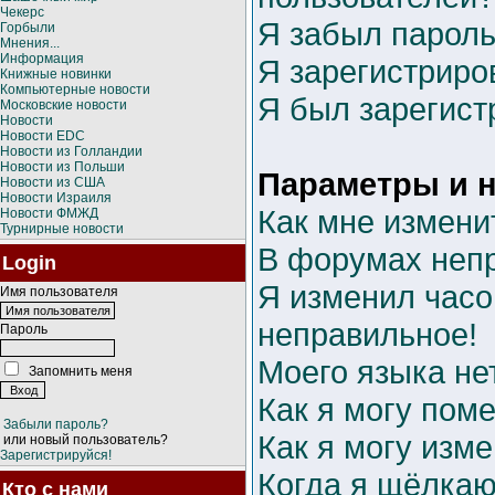
Чекерс
Я забыл пароль
Горбыли
Мнения...
Информация
Я зарегистриров
Книжные новинки
Компьютерные новости
Я был зарегист
Московские новости
Новости
Новости EDC
Новости из Голландии
Новости из Польши
Параметры и н
Новости из США
Новости Израиля
Как мне измени
Новости ФМЖД
Турнирные новости
В форумах неп
Login
Я изменил часо
Имя пользователя
неправильное!
Пароль
Моего языка нет
Запомнить меня
Как я могу пом
Забыли пароль?
Как я могу изм
или новый пользователь?
Зарегистрируйся!
Когда я щёлкаю
Кто с нами