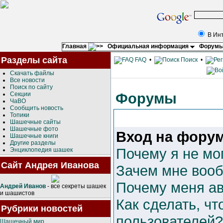
В Ин
Главная
Официальная информация
Форум
Разделы сайта
FAQ
•
Поиск
•
Скачать файлы
Все новости
Поиск по сайту
Форумы
Секции
ЧаВО
Сообщить новость
Топики
Шашечные сайты
Шашечные фото
Вход на форум
Шашечные книги
Другие разделы
Почему я не мо
Энциклопедия шашек
Сайт Андрея Иванова
Зачем мне вооб
Почему меня ав
Андрей Иванов
- все секреты шашек
и шашистов
Как сделать, чт
Рубрики новостей
пользователей?
Шашечный мир