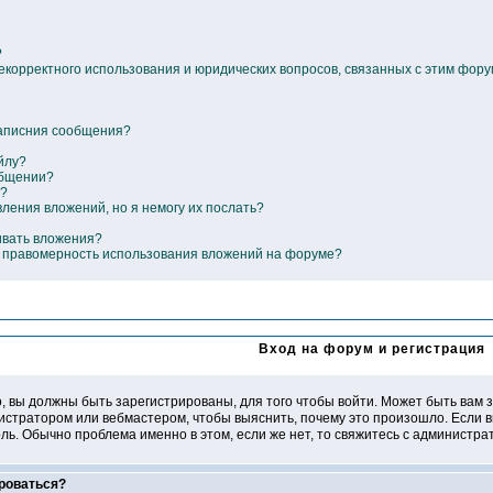
?
некорректного использования и юридических вопросов, связанных с этим фор
написния сообщения?
йлу?
общении?
е?
вления вложений, но я немогу их послать?
ивать вложения?
ь правомерность использования вложений на форуме?
Вход на форум и регистрация
, вы должны быть зарегистрированы, для того чтобы войти. Может быть вам з
нистратором или вебмастером, чтобы выяснить, почему это произошло. Если в
ль. Обычно проблема именно в этом, если же нет, то свяжитесь с администр
роваться?