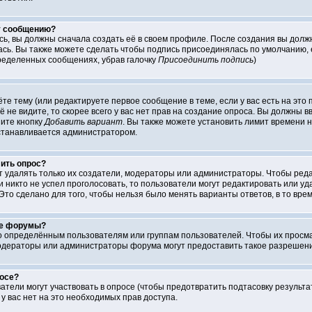
у сообщению?
сь, вы должны сначала создать её в своем профиле. После создания вы долж
сь. Вы также можете сделать чтобы подпись присоединялась по умолчанию, 
ределенных сообщениях, убрав галочку
Присоединить подпись
)
аёте тему (или редактируете первое сообщение в теме, если у вас есть на эт
её не видите, то скорее всего у вас нет прав на создание опроса. Вы должны 
ните кнопку
Добавить вариант
. Вы также можете установить лимит времени н
устанавливается администратором.
лить опрос?
ут удалять только их создатели, модераторы или администраторы. Чтобы ред
ли никто не успел проголосовать, то пользователи могут редактировать или у
Это сделано для того, чтобы нельзя было менять варианты ответов, в то вре
ые форумы?
определённым пользователям или группам пользователей. Чтобы их просматр
одераторы или администраторы форума могут предоставить такое разрешение
росе?
атели могут участвовать в опросе (чтобы предотвратить подтасовку результ
, у вас нет на это необходимых прав доступа.