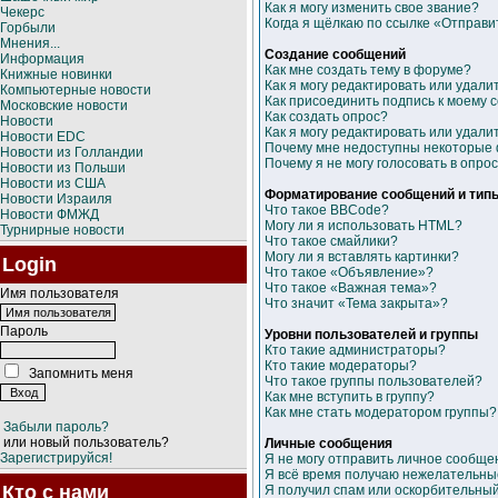
Как я могу изменить свое звание?
Чекерс
Когда я щёлкаю по ссылке «Отправит
Горбыли
Мнения...
Создание сообщений
Информация
Как мне создать тему в форуме?
Книжные новинки
Как я могу редактировать или удал
Компьютерные новости
Как присоединить подпись к моему
Московские новости
Как создать опрос?
Новости
Как я могу редактировать или удали
Новости EDC
Почему мне недоступны некоторые
Новости из Голландии
Почему я не могу голосовать в опро
Новости из Польши
Новости из США
Форматирование сообщений и тип
Новости Израиля
Что такое BBCode?
Новости ФМЖД
Могу ли я использовать HTML?
Турнирные новости
Что такое смайлики?
Могу ли я вставлять картинки?
Login
Что такое «Объявление»?
Что такое «Важная тема»?
Имя пользователя
Что значит «Тема закрыта»?
Пароль
Уровни пользователей и группы
Кто такие администраторы?
Кто такие модераторы?
Запомнить меня
Что такое группы пользователей?
Как мне вступить в группу?
Как мне стать модератором группы?
Забыли пароль?
или новый пользователь?
Личные сообщения
Зарегистрируйся!
Я не могу отправить личное сообще
Я всё время получаю нежелательны
Кто с нами
Я получил спам или оскорбительный e