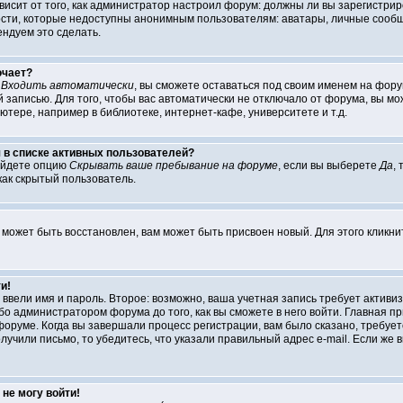
ависит от того, как администратор настроил форум: должны ли вы зарегистри
и, которые недоступны анонимным пользователям: аватары, личные сообщения
ендуем это сделать.
ючает?
т
Входить автоматически
, вы сможете оставаться под своим именем на форум
 записью. Для того, чтобы вас автоматически не отключало от форума, вы м
тере, например в библиотеке, интернет-кафе, университете и т.д.
я в списке активных пользователей?
айдете опцию
Скрывать ваше пребывание на форуме
, если вы выберете
Да
,
как скрытый пользователь.
 может быть восстановлен, вам может быть присвоен новый. Для этого кликн
и!
ы ввели имя и пароль. Второе: возможно, ваша учетная запись требует акти
о администратором форума до того, как вы сможете в него войти. Главная п
руме. Когда вы завершали процесс регистрации, вам было сказано, требуется
лучили письмо, то убедитесь, что указали правильный адрес e-mail. Если же в
не могу войти!