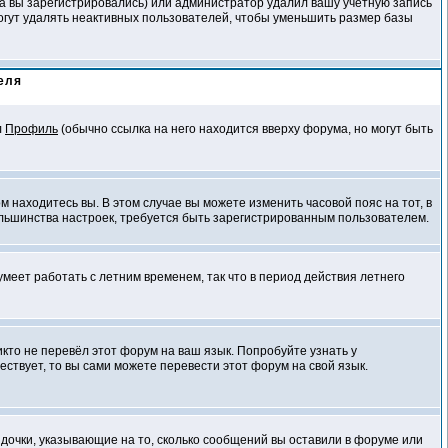
да вы зарегистрировались) или администратор удалил вашу учётную запись
огут удалять неактивных пользователей, чтобы уменьшить размер базы
еля
л
Профиль
(обычно ссылка на него находится вверху форума, но могут быть
м находитесь вы. В этом случае вы можете изменить часовой пояс на тот, в
 большинства настроек, требуется быть зарегистрированным пользователем.
умеет работать с летним временем, так что в период действия летнего
икто не перевёл этот форум на ваш язык. Попробуйте узнать у
ствует, то вы сами можете перевести этот форум на свой язык.
здочки, указывающие на то, сколько сообщений вы оставили в форуме или