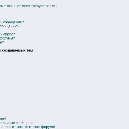
ь e-mail», от меня требуют войти?
ить сообщение?
 сообщению?
ть опрос?
 форумы?
се?
ы создаваемых тем
ние!
е личные сообщения!
-mail от кого-то с этого форума!