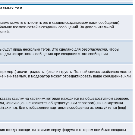
ваемых тем
акже можете отключить его в каждом создаваемом вами сообщении).
елю больше возможностей в создании сообщений. За дополнительной
щений.
ь будут лишь несколько тэгов. Это сделано для
безопасности
, чтобы
его для конкретного сообщения при создании этого сообщения.
ример :) значит радость, :( значит грусть. Полный список смайликов можно
ение нечитаемым, и модератор может отредактировать ваше сообщение, или
казать ссылку на картинку, которая находится на общедоступном сервере,
если, конечно, он не является общедоступным сервером), ни на картинки
ах и т.д. Для отображения картинки в сообщении используйте тэг [img]
я всегда находится в самом верху форума в котором они было созданы.