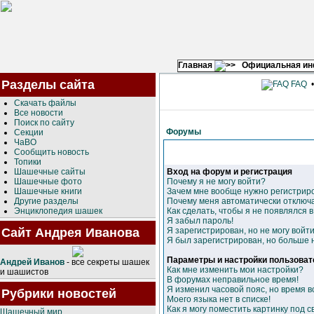
Главная
Официальная и
Разделы сайта
FAQ
Скачать файлы
Все новости
Поиск по сайту
Форумы
Секции
ЧаВО
Сообщить новость
Топики
Шашечные сайты
Вход на форум и регистрация
Шашечные фото
Почему я не могу войти?
Шашечные книги
Зачем мне вообще нужно регистрир
Другие разделы
Почему меня автоматически отключ
Энциклопедия шашек
Как сделать, чтобы я не появлялся 
Я забыл пароль!
Сайт Андрея Иванова
Я зарегистрирован, но не могу войти
Я был зарегистрирован, но больше н
Параметры и настройки пользоват
Андрей Иванов
- все секреты шашек
Как мне изменить мои настройки?
и шашистов
В форумах неправильное время!
Я изменил часовой пояс, но время в
Рубрики новостей
Моего языка нет в списке!
Как я могу поместить картинку под 
Шашечный мир