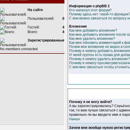
Информация о phpBB 2
На сайте
Кто написал этот форум?
Почему здесь нет такой-то функции
С кем можно связаться по вопросу 
Пользователей:
0
Вложения
Гостей:
4
Как мне добавить вложение?
Всего:
4
Как мне добавить вложение после 
Как мне удалить вложение?
Зарегистрированные
Как мне обновить комментарий к фа
Почем мое вложение не видно в со
No members connected
Почему я немогу добавить вложени
IУ моей группы есть права для доба
Почему я немогу удалить вложение?
Почему я немогу просматрвать\скач
С кем мне связаться чтобы уточнит
Почему я не могу войти?
А вы зарегистрировались? Серьёзно
так, то вам лучше связаться с адми
правильно ли вы вводите имя и паро
Наверх
Зачем мне вообще нужно регистри