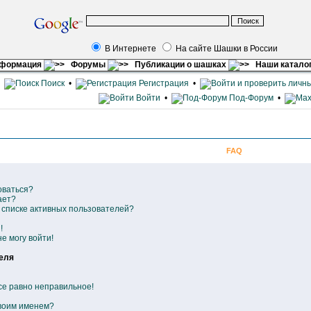
В Интернете
На сайте Шашки в России
нформация
Форумы
Публикации о шашках
Наши катало
•
Поиск
•
Регистрация
•
Войти
•
Под-Форум
•
FAQ
оваться?
ает?
в списке активных пользователей?
!
е могу войти!
еля
се равно неправильное!
своим именем?