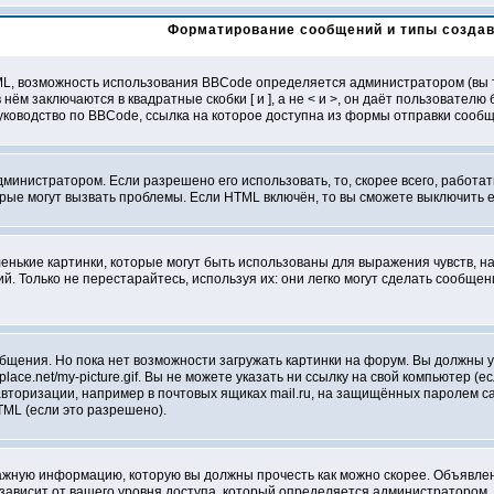
Форматирование сообщений и типы созда
L, возможность использования BBCode определяется администратором (вы т
 нём заключаются в квадратные скобки [ и ], а не < и >, он даёт пользоват
ководство по BBCode, ссылка на которое доступна из формы отправки сооб
дминистратором. Если разрешено его использовать, то, скорее всего, работат
орые могут вызвать проблемы. Если HTML включён, то вы сможете выключить 
нькие картинки, которые могут быть использованы для выражения чувств, нап
й. Только не перестарайтесь, используя их: они легко могут сделать сообщ
бщения. Но пока нет возможности загружать картинки на форум. Вы должны у
lace.net/my-picture.gif. Вы не можете указать ни ссылку на свой компьютер (
торизации, например в почтовых ящиках mail.ru, на защищённых паролем сайт
ML (если это разрешено).
жную информацию, которую вы должны прочесть как можно скорее. Объявлени
ависит от вашего уровня доступа, который определяется администратором.