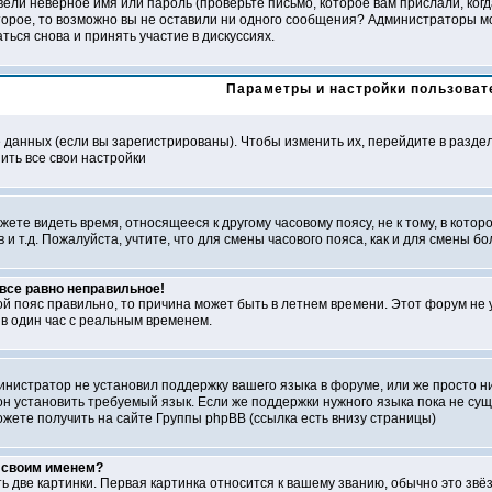
ели неверное имя или пароль (проверьте письмо, которое вам прислали, ког
второе, то возможно вы не оставили ни одного сообщения? Администраторы м
ься снова и принять участие в дискуссиях.
Параметры и настройки пользоват
е данных (если вы зарегистрированы). Чтобы изменить их, перейдите в разде
ить все свои настройки
ете видеть время, относящееся к другому часовому поясу, не к тому, в которо
в и т.д. Пожалуйста, учтите, что для смены часового пояса, как и для смены
 все равно неправильное!
ой пояс правильно, то причина может быть в летнем времени. Этот форум не 
в один час с реальным временем.
министратор не установил поддержку вашего языка в форуме, или же просто н
н установить требуемый язык. Если же поддержки нужного языка пока не суще
ете получить на сайте Группы phpBB (ссылка есть внизу страницы)
д своим именем?
ь две картинки. Первая картинка относится к вашему званию, обычно это звё