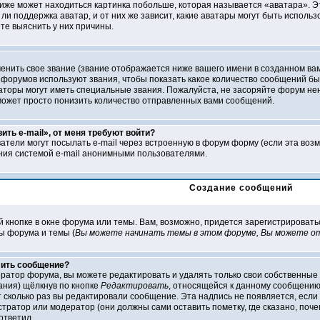
 ниже может находиться картинка побольше, которая называется «аватара». Э
ли поддержка аватар, и от них же зависит, какие аватары могут быть исполь
е выяснить у них причины.
нить свое звание (звание отображается ниже вашего имени в созданном вами
 форумов используют звания, чтобы показать какое количество сообщений 
оры могут иметь специальные звания. Пожалуйста, не засоряйте форум нен
может просто понизить количество отправленных вами сообщений.
ить e-mail», от меня требуют войти?
атели могут посылать e-mail через встроенную в форум форму (если эта воз
ния системой e-mail анонимными пользователями.
Создание сообщений
й кнопке в окне форума или темы. Вам, возможно, придется зарегистрировать
ы форума и темы (
Вы можете начинать темы в этом форуме, Вы можете от
лить сообщение?
ратор форума, вы можете редактировать и удалять только свои собственные
ания) щёлкнув по кнопке
Редактировать
, относящейся к данному сообщению.
 сколько раз вы редактировали сообщение. Эта надпись не появляется, если 
атор или модератор (они должны сами оставить пометку, где сказано, почем
ответил.