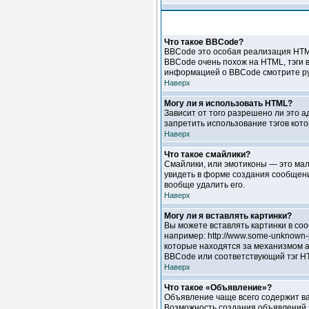
Что такое BBCode?
BBCode это особая реализация HTM
BBCode очень похож на HTML, тэги в
информацией о BBCode смотрите ру
Наверх
Могу ли я использовать HTML?
Зависит от того разрешено ли это а
запретить использование тэгов кот
Наверх
Что такое смайлики?
Смайлики, или эмотиконы — это мале
увидеть в форме создания сообщени
вообще удалить его.
Наверх
Могу ли я вставлять картинки?
Вы можете вставлять картинки в соо
например: http://www.some-unknown-p
которые находятся за механизмом ав
BBCode или соответствующий тэг HT
Наверх
Что такое «Объявление»?
Объявление чаще всего содержит ва
Возможность создания объявлений з