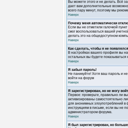
Вы можете этого и не делать. Всё з
дает вам дополнительные возможност
всего пару минут, поэтому мы реком
Наверх
Почему меня автоматически откл
Если вы не отметили галочкой пунк
смог воспользоваться вашей учетной
делать это на общедоступном компью
Наверх
Как сделать, чтобы я не появлялс
В настройках вашего профиля вы н
остальных вы будете показываться 
Наверх
Я забыл пароль!
Не паникуйте! Хотя ваш пароль и не
войти на форум
Наверх
Я зарегистрирован, но не могу войт
Первое: проверьте, правильно ли в
активизированы самостоятельно либ
для анонимных злоупотреблений в фо
инструкциям в письме, если вы не по
администратором форума.
Наверх
Я был зарегистрирован, но больше 