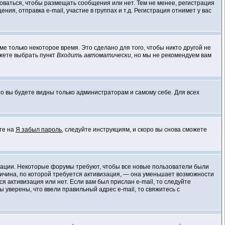
роваться, чтобы размещать сообщения или нет. Тем не менее, регистрация
, отправка e-mail, участие в группах и т.д. Регистрация отнимет у вас
е только некоторое время. Это сделано для того, чтобы никто другой не
ожете выбрать пункт
Входить автоматически
, но мы не рекомендуем вам
 то вы будете видны только администраторам и самому себе. Для всех
ите на
Я забыл пароль
, следуйте инструкциям, и скоро вы снова сможете
визации. Некоторые форумы требуют, чтобы все новые пользователи были
ричина, по которой требуется активизация, — она уменьшает возможности
 активизация или нет. Если вам был прислан e-mail, то следуйте
ы уверены, что ввели правильный адрес e-mail, то свяжитесь с