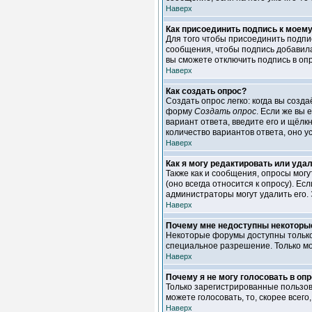
Наверх
Как присоединить подпись к моем
Для того чтобы присоединить подпи
сообщения, чтобы подпись добавила
вы сможете отключить подпись в оп
Наверх
Как создать опрос?
Создать опрос легко: когда вы созд
форму
Создать опрос
. Если же вы 
вариант ответа, введите его и щёлк
количество вариантов ответа, оно 
Наверх
Как я могу редактировать или уда
Также как и сообщения, опросы мог
(оно всегда относится к опросу). Ес
администраторы могут удалить его. 
Наверх
Почему мне недоступны некотор
Некоторые форумы доступны только 
специальное разрешение. Только м
Наверх
Почему я не могу голосовать в оп
Только зарегистрированные пользов
можете голосовать, то, скорее всего
Наверх