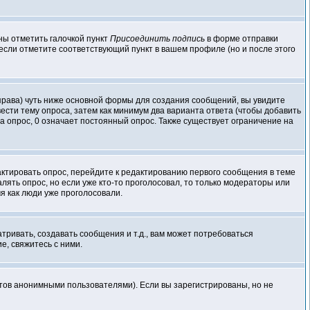
ны отметить галочкой пункт
Присоединить подпись
в форме отправки
если отметите соответствующий пункт в вашем профиле (но и после этого
о права) чуть ниже основной формы для создания сообщений, вы увидите
ввести тему опроса, затем как минимум два варианта ответа (чтобы добавить
а опрос, 0 означает постоянный опрос. Также существует ограничение на
актировать опрос, перейдите к редактированию первого сообщения в теме
далять опрос, но если уже кто-то проголосовал, то только модераторы или
мя как люди уже проголосовали.
ивать, создавать сообщения и т.д., вам может потребоваться
, свяжитесь с ними.
атов анонимными пользователями). Если вы зарегистрированы, но не