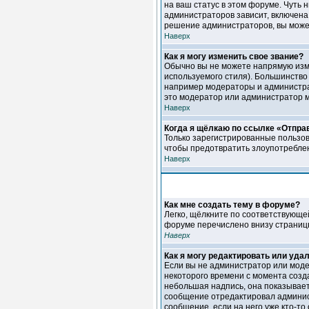
на ваш статус в этом форуме. Чуть
администраторов зависит, включена 
решение администраторов, вы может
Наверх
Как я могу изменить свое звание?
Обычно вы не можете напрямую изме
используемого стиля). Большинство
например модераторы и администрат
это модератор или администратор 
Наверх
Когда я щёлкаю по ссылке «Отправ
Только зарегистрированные пользов
чтобы предотвратить злоупотребле
Наверх
Как мне создать тему в форуме?
Легко, щёлкните по соответствующе
форуме перечислено внизу страниц
Наверх
Как я могу редактировать или уда
Если вы не администратор или моде
некоторого времени с момента созд
небольшая надпись, она показывает
сообщение отредактировал администр
сообщение, если на него уже кто-то 