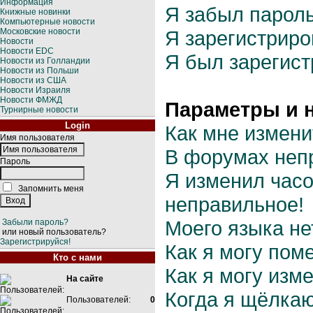
Информация
Я забыл пароль
Книжные новинки
Компьютерные новости
Московские новости
Я зарегистриров
Новости
Новости EDC
Я был зарегист
Новости из Голландии
Новости из Польши
Новости из США
Новости Израиля
Новости ФМЖД
Параметры и 
Турнирные новости
Login
Как мне измени
Имя пользователя
В форумах неп
Пароль
Я изменил часо
Запомнить меня
неправильное!
Моего языка нет
Забыли пароль?
или новый пользователь?
Зарегистрируйся!
Как я могу пом
Кто с нами
Как я могу изм
На сайте
Когда я щёлкаю
Пользователей:
0