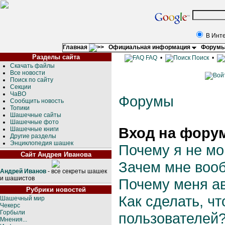
В Инт
Главная
Официальная информация
Форум
Разделы сайта
FAQ
•
Поиск
•
Скачать файлы
Все новости
Поиск по сайту
Секции
ЧаВО
Форумы
Сообщить новость
Топики
Шашечные сайты
Шашечные фото
Вход на форум
Шашечные книги
Другие разделы
Энциклопедия шашек
Почему я не мо
Сайт Андрея Иванова
Зачем мне воо
Андрей Иванов
- все секреты шашек
и шашистов
Почему меня а
Рубрики новостей
Как сделать, ч
Шашечный мир
Чекерс
Горбыли
пользователей
Мнения...