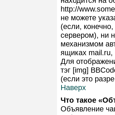
находится на о
http://www.some
не можете указ
(если, конечно
сервером), ни 
механизмом авт
ящиках mail.ru
Для отображени
тэг [img] BBCo
(если это разр
Наверх
Что такое «О
Объявление ча