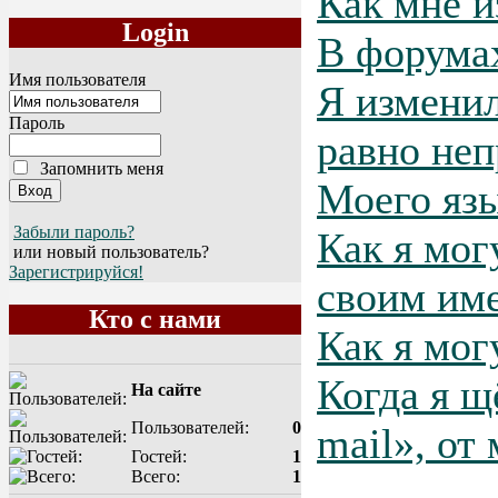
Как мне и
Login
В форума
Имя пользователя
Я изменил
Пароль
равно неп
Запомнить меня
Моего язы
Забыли пароль?
Как я мог
или новый пользователь?
Зарегистрируйся!
своим им
Кто с нами
Как я мог
Когда я щ
На сайте
Пользователей:
0
mail», от
Гостей:
1
Всего:
1