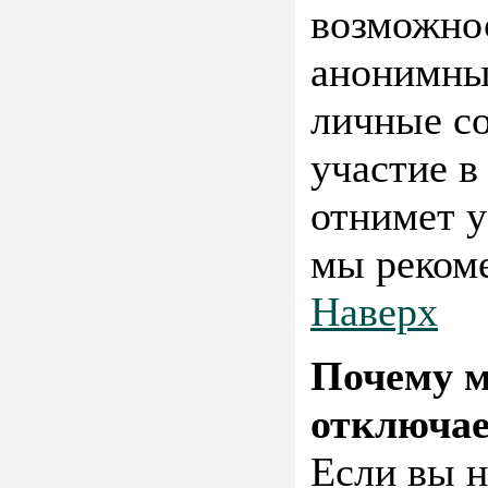
возможно
анонимным
личные со
участие в
отнимет у
мы рекоме
Наверх
Почему м
отключае
Если вы н