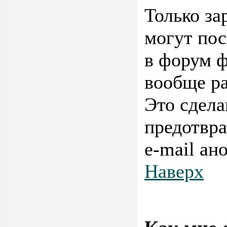
Только за
могут пос
в форум ф
вообще р
Это сдела
предотвра
e-mail ан
Наверх