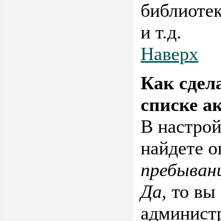
библиотек
и т.д.
Наверх
Как сдел
списке а
В настро
найдете 
пребыван
Да
, то вы
администр