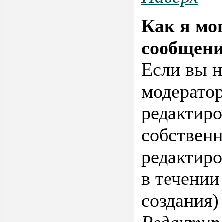
Как я мо
сообщени
Если вы н
модерато
редактиро
собствен
редактиро
в течении
создания)