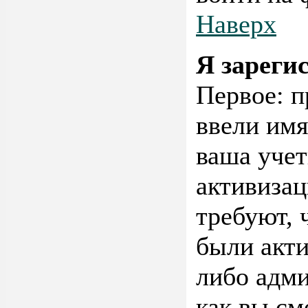
Наверх
Я зареги
Первое: п
ввели имя
ваша учет
активиза
требуют, 
были акт
либо адми
как вы см