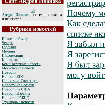
регистрир
Сайт Андрея Иванова
Почему м
Андрей Иванов
- все секреты шашек
и шашистов
Как сдела
Рубрики новостей
списке ак
Шашечный мир
Я забыл п
Чекерс
Горбыли
Я зарегис
Мнения...
Информация
Книжные новинки
Я был зар
Компьютерные новости
Московские новости
могу войт
Новости
Новости EDC
Новости из Голландии
Новости из Польши
Новости из США
Параметр
Новости Израиля
Новости ФМЖД
Турнирные новости