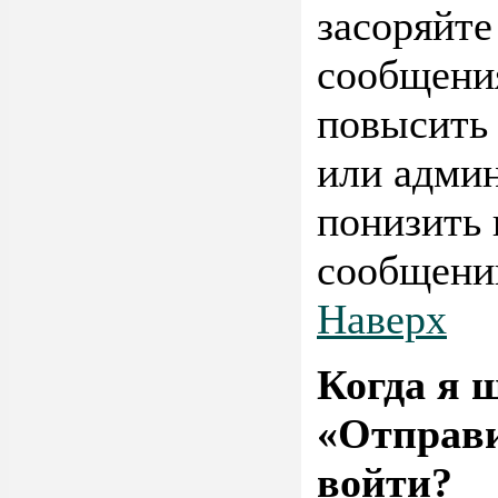
засоряйт
сообщения
повысить 
или адми
понизить 
сообщени
Наверх
Когда я 
«Отправи
войти?