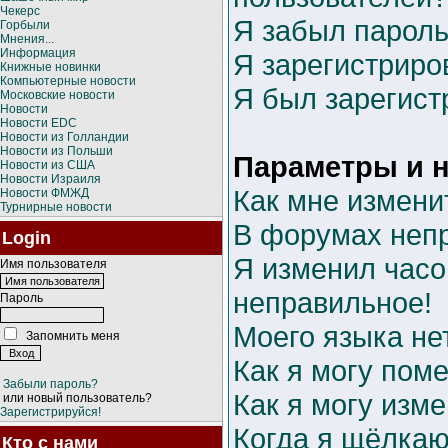
Чекерс
Я забыл пароль
Горбыли
Мнения...
Информация
Я зарегистриров
Книжные новинки
Компьютерные новости
Я был зарегист
Московские новости
Новости
Новости EDC
Новости из Голландии
Новости из Польши
Параметры и н
Новости из США
Новости Израиля
Как мне измени
Новости ФМЖД
Турнирные новости
В форумах неп
Login
Я изменил часо
Имя пользователя
неправильное!
Пароль
Моего языка нет
Запомнить меня
Как я могу пом
Забыли пароль?
Как я могу изм
или новый пользователь?
Зарегистрируйся!
Когда я щёлкаю
Кто с нами