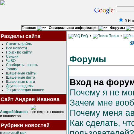
В Ин
Главная
Официальная информация
Форумы
Разделы сайта
FAQ
•
Поиск
•
Скачать файлы
Все новости
Поиск по сайту
Форумы
Секции
ЧаВО
Сообщить новость
Топики
Шашечные сайты
Шашечные фото
Вход на форум
Шашечные книги
Другие разделы
Почему я не мо
Энциклопедия шашек
Сайт Андрея Иванова
Зачем мне вооб
Почему меня ав
Андрей Иванов
- все секреты шашек
и шашистов
Как сделать, чт
Рубрики новостей
пользователей?
Шашечный мир