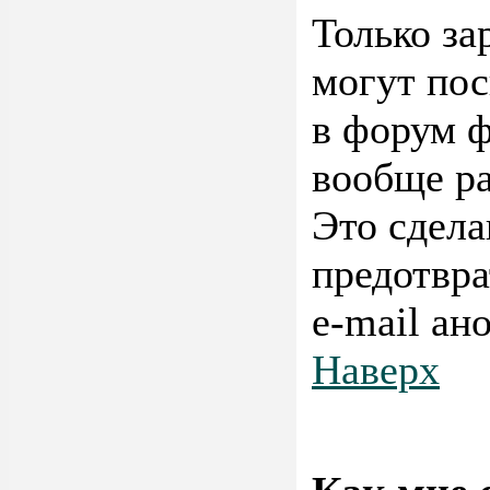
Только за
могут пос
в форум ф
вообще р
Это сдела
предотвра
e-mail ан
Наверх