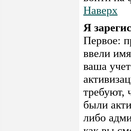
Наверх
Я зареги
Первое: п
ввели имя
ваша учет
активиза
требуют, 
были акт
либо адми
как вы см