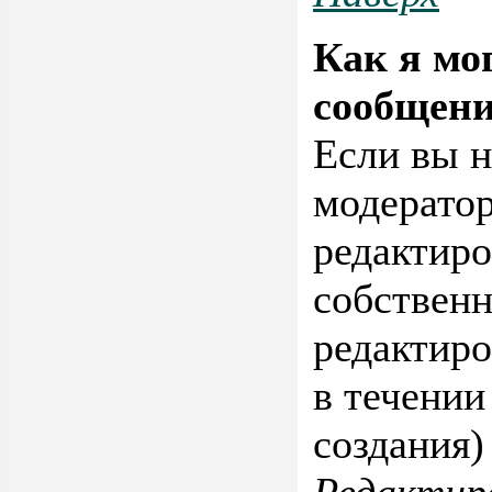
Как я мо
сообщени
Если вы н
модерато
редактиро
собствен
редактиро
в течении
создания)