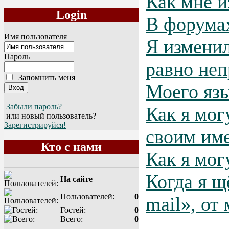
Как мне и
Login
В форума
Имя пользователя
Я изменил
Пароль
равно неп
Запомнить меня
Моего язы
Забыли пароль?
Как я мог
или новый пользователь?
Зарегистрируйся!
своим им
Кто с нами
Как я мог
Когда я щ
На сайте
Пользователей:
0
mail», от
Гостей:
0
Всего:
0