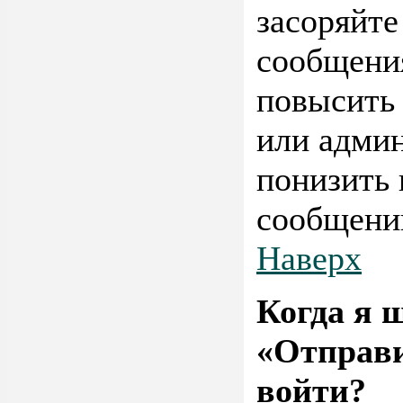
засоряйт
сообщения
повысить 
или адми
понизить 
сообщени
Наверх
Когда я 
«Отправи
войти?