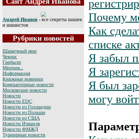
регистрир
Сайт Андрея Иванова
Почему м
Андрей Иванов
- все секреты шашек
и шашистов
Как сдела
Рубрики новостей
списке ак
Шашечный мир
Я забыл п
Чекерс
Горбыли
Я зарегис
Мнения...
Информация
Книжные новинки
Я был зар
Компьютерные новости
Московские новости
могу войт
Новости
Новости EDC
Новости из Голландии
Новости из Польши
Новости из США
Параметр
Новости Израиля
Новости ФМЖД
Турнирные новости