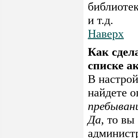
библиотек
и т.д.
Наверх
Как сдел
списке а
В настро
найдете 
пребыван
Да
, то вы
администр