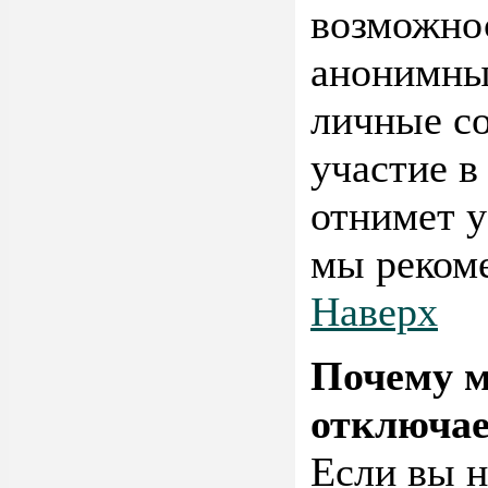
возможно
анонимным
личные со
участие в
отнимет у
мы рекоме
Наверх
Почему м
отключае
Если вы н