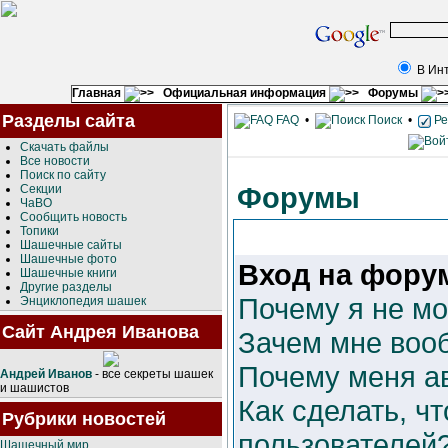
В Ин
Главная
Официальная информация
Форумы
Разделы сайта
FAQ
•
Поиск
•
Ре
Скачать файлы
Все новости
Поиск по сайту
Форумы
Секции
ЧаВО
Сообщить новость
Топики
Шашечные сайты
Шашечные фото
Вход на форум
Шашечные книги
Другие разделы
Почему я не мо
Энциклопедия шашек
Сайт Андрея Иванова
Зачем мне воо
Почему меня а
Андрей Иванов
- все секреты шашек
и шашистов
Как сделать, ч
Рубрики новостей
пользователей
Шашечный мир