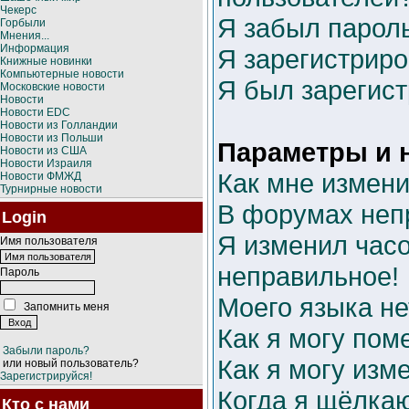
Чекерс
Я забыл пароль
Горбыли
Мнения...
Информация
Я зарегистриро
Книжные новинки
Компьютерные новости
Я был зарегист
Московские новости
Новости
Новости EDC
Новости из Голландии
Новости из Польши
Параметры и 
Новости из США
Новости Израиля
Как мне измени
Новости ФМЖД
Турнирные новости
В форумах неп
Login
Я изменил часо
Имя пользователя
неправильное!
Пароль
Моего языка не
Запомнить меня
Как я могу пом
Забыли пароль?
Как я могу изм
или новый пользователь?
Зарегистрируйся!
Когда я щёлкаю
Кто с нами