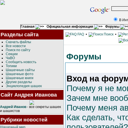
В Ин
Главная
Официальная информация
Форумы
Разделы сайта
FAQ
•
Поиск
•
Скачать файлы
Все новости
Поиск по сайту
Форумы
Секции
ЧаВО
Сообщить новость
Топики
Шашечные сайты
Шашечные фото
Вход на форум
Шашечные книги
Другие разделы
Почему я не мо
Энциклопедия шашек
Сайт Андрея Иванова
Зачем мне вооб
Почему меня ав
Андрей Иванов
- все секреты шашек
и шашистов
Как сделать, чт
Рубрики новостей
пользователей?
Шашечный мир