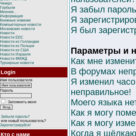
Чекерс
Я забыл пароль
Горбыли
Мнения...
Информация
Я зарегистриров
Книжные новинки
Компьютерные новости
Я был зарегист
Московские новости
Новости
Новости EDC
Новости из Голландии
Новости из Польши
Параметры и н
Новости из США
Новости Израиля
Как мне измени
Новости ФМЖД
Турнирные новости
В форумах неп
Login
Я изменил часо
Имя пользователя
неправильное!
Пароль
Моего языка нет
Запомнить меня
Как я могу пом
Забыли пароль?
Как я могу изм
или новый пользователь?
Зарегистрируйся!
Когда я щёлкаю
Кто с нами