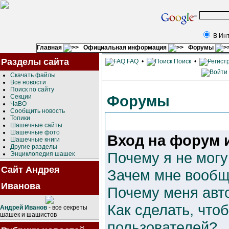
В Ин
Главная
Официальная информация
Форумы
Разделы сайта
FAQ
•
Поиск
•
Скачать файлы
Все новости
Поиск по сайту
Форумы
Секции
ЧаВО
Сообщить новость
Топики
Шашечные сайты
Шашечные фото
Вход на форум 
Шашечные книги
Другие разделы
Почему я не могу
Энциклопедия шашек
Сайт Андрея
Зачем мне вообщ
Иванова
Почему меня авт
Как сделать, что
Андрей Иванов
- все секреты
шашек и шашистов
пользователей?