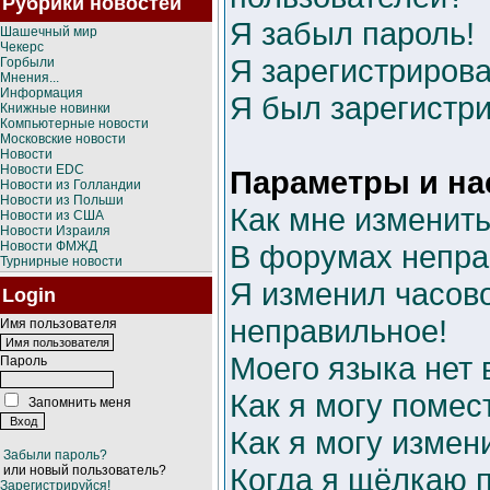
Рубрики новостей
Я забыл пароль!
Шашечный мир
Чекерс
Я зарегистрирова
Горбыли
Мнения...
Информация
Я был зарегистри
Книжные новинки
Компьютерные новости
Московские новости
Новости
Новости EDC
Параметры и на
Новости из Голландии
Новости из Польши
Как мне изменить
Новости из США
Новости Израиля
Новости ФМЖД
В форумах непра
Турнирные новости
Я изменил часово
Login
неправильное!
Имя пользователя
Моего языка нет 
Пароль
Как я могу помес
Запомнить меня
Как я могу измен
Забыли пароль?
Когда я щёлкаю п
или новый пользователь?
Зарегистрируйся!