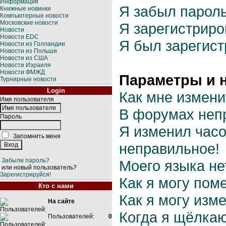
Информация
Я забыл пароль
Книжные новинки
Компьютерные новости
Московские новости
Я зарегистриров
Новости
Новости EDC
Я был зарегист
Новости из Голландии
Новости из Польши
Новости из США
Новости Израиля
Новости ФМЖД
Параметры и 
Турнирные новости
Login
Как мне измени
Имя пользователя
В форумах неп
Пароль
Я изменил часо
Запомнить меня
неправильное!
Забыли пароль?
Моего языка нет
или новый пользователь?
Зарегистрируйся!
Как я могу пом
Кто с нами
Как я могу изм
На сайте
Когда я щёлкаю
Пользователей:
0