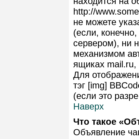
находится на о
http://www.some
не можете указ
(если, конечно
сервером), ни 
механизмом авт
ящиках mail.ru
Для отображени
тэг [img] BBCo
(если это разр
Наверх
Что такое «О
Объявление ча