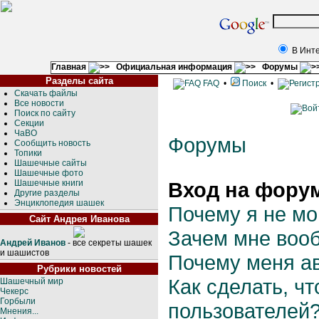
В Инт
Главная
Официальная информация
Форумы
Разделы сайта
FAQ
•
Поиск
•
Скачать файлы
Все новости
Поиск по сайту
Секции
ЧаВО
Форумы
Сообщить новость
Топики
Шашечные сайты
Шашечные фото
Шашечные книги
Вход на форум
Другие разделы
Энциклопедия шашек
Почему я не мо
Сайт Андрея Иванова
Зачем мне воо
Андрей Иванов
- все секреты шашек
и шашистов
Почему меня а
Рубрики новостей
Как сделать, ч
Шашечный мир
Чекерс
Горбыли
пользователей
Мнения...