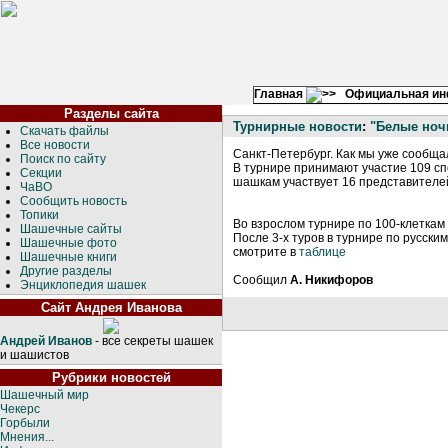
Главная
Официальная и
Разделы сайта
Турнирные новости
:
"Белые ноч
Скачать файлы
Все новости
Санкт-Петербург. Как мы уже сообща
Поиск по сайту
В турнире принимают участие 109 с
Секции
шашкам участвует 16 представителей
ЧаВО
Сообщить новость
Топики
Во взрослом турнире по 100-клеткам у
Шашечные сайты
После 3-х туров в турнире по русски
Шашечные фото
смотрите в
таблице
Шашечные книги
Другие разделы
Сообщил
А. Никифоров
Энциклопедия шашек
Сайт Андрея Иванова
Андрей Иванов
- все секреты шашек
и шашистов
Рубрики новостей
Шашечный мир
Чекерс
Горбыли
Мнения...