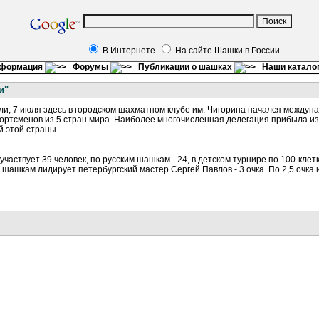
В Интернете
На сайте Шашки в России
нформация
Форумы
Публикации о шашках
Наши катало
и"
ли, 7 июля здесь в городском шахматном клубе им. Чигорина начался между
портсменов из 5 стран мира. Наиболее многочисленная делегация прибыла и
 этой страны.
частвует 39 человек, по русским шашкам - 24, в детском турнире по 100-клетка
м шашкам лидирует петербургский мастер Сергей Павлов - 3 очка. По 2,5 очка