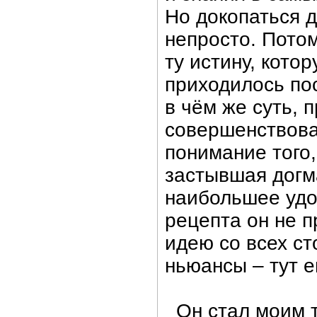
Но докопаться 
непросто. Потом
ту истину, кото
приходилось пос
в чём же суть, 
совершенствоват
понимание того,
застывшая догма
наибольшее удо
рецепта он не п
идею со всех с
ньюансы – тут е
Он стал моим т