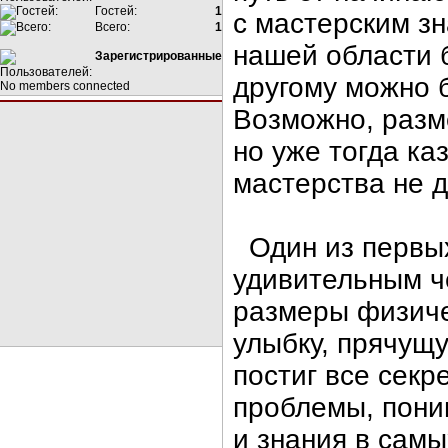
Гостей:
1
с мастерским зн
Всего:
1
нашей области б
Зарегистрированные
другому можно б
No members connected
Возможно, разм
но уже тогда ка
мастерства не д
Один из первы
удивительным ч
размеры физиче
улыбку, прячущу
постиг все секр
проблемы, пони
и знания в самы