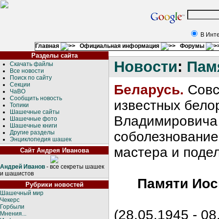
В Инт
Главная
Официальная информация
Форумы
Разделы сайта
Новости
:
Пам
Скачать файлы
Все новости
Поиск по сайту
Секции
Беларусь.
Совс
ЧаВО
Сообщить новость
известных бело
Топики
Шашечные сайты
Владимировича 
Шашечные фото
Шашечные книги
Другие разделы
соболезнование
Энциклопедия шашек
мастера и поде
Сайт Андрея Иванова
Андрей Иванов
- все секреты шашек
и шашистов
Памяти Иос
Рубрики новостей
Шашечный мир
Чекерс
Горбыли
(28.05.1945 - 08
Мнения...