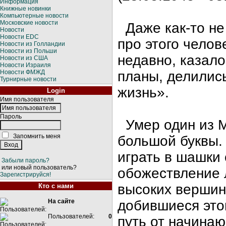
Информация
Книжные новинки
Компьютерные новости
Московские новости
Даже как-то не
Новости
Новости EDC
про этого чело
Новости из Голландии
Новости из Польши
недавно, казало
Новости из США
Новости Израиля
Новости ФМЖД
планы, делилис
Турнирные новости
жизнь».
Login
Имя пользователя
Пароль
Умер один из М
Запомнить меня
большой буквы. 
играть в шашки 
Забыли пароль?
или новый пользователь?
обожествление 
Зарегистрируйся!
высоких вершин 
Кто с нами
На сайте
добившиеся это
Пользователей:
0
путь от начинаю