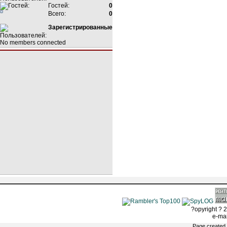
Гостей:
0
Всего:
0
Зарегистрированные
No members connected
?opyright ? 2
e-ma
Page created