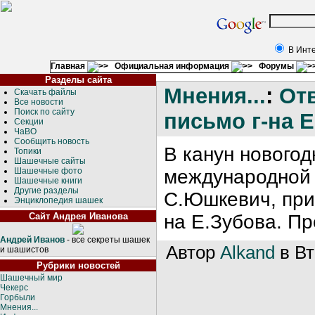
В Инт
Главная
Официальная информация
Форумы
Разделы сайта
Мнения...
:
Отв
Скачать файлы
Все новости
Поиск по сайту
письмо г-на 
Секции
ЧаВО
Сообщить новость
В канун новогод
Топики
Шашечные сайты
Шашечные фото
международной 
Шашечные книги
Другие разделы
С.Юшкевич, прис
Энциклопедия шашек
Сайт Андрея Иванова
на Е.Зубова. П
Андрей Иванов
- все секреты шашек
Автор
Alkand
в Вт
и шашистов
Рубрики новостей
Шашечный мир
Чекерс
Горбыли
Мнения...