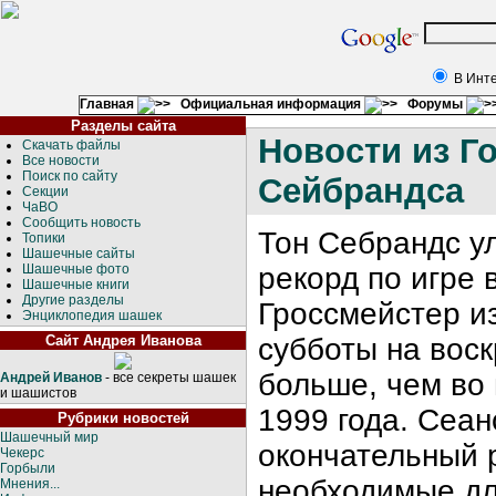
В Инт
Главная
Официальная информация
Форумы
Разделы сайта
Новости из Г
Скачать файлы
Все новости
Поиск по сайту
Сейбрандса
Секции
ЧаВО
Сообщить новость
Тон Себрандс у
Топики
Шашечные сайты
Шашечные фото
рекорд по игре 
Шашечные книги
Другие разделы
Гроссмейстер из
Энциклопедия шашек
Сайт Андрея Иванова
субботы на воск
больше, чем во
Андрей Иванов
- все секреты шашек
и шашистов
1999 года. Сеан
Рубрики новостей
Шашечный мир
окончательный 
Чекерс
Горбыли
необходимые дл
Мнения...